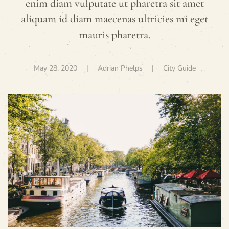
enim diam vulputate ut pharetra sit amet
aliquam id diam maecenas ultricies mi eget
mauris pharetra.
May 28, 2020
| Adrian Phelps |
City Guide