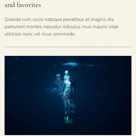
and favorites
Gravida cum socis natoque penatibus et magnis dis
parturient montes nascetur ridiculus mus mauris vitae
ultricies nunc vel risus commodo.