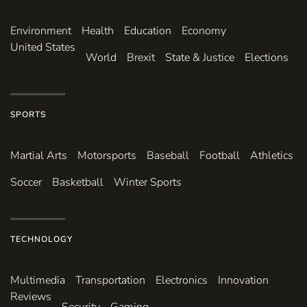
Environ­ment
Health
Education
Economy
United States
World
Brexit
State & Justice
Elections
SPORTS
Martial Arts
Motorsports
Baseball
Football
Athletics
Soccer
Basketball
Winter Sports
TECHNOLOGY
Multimedia
Transportation
Electronics
Innovation
Reviews
Security
Gaming