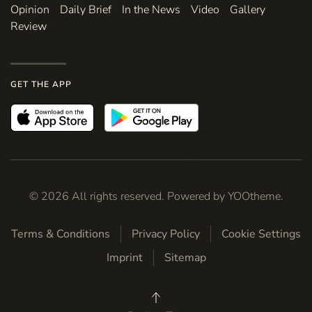
Opinion
Daily Brief
In the News
Video
Gallery
Review
GET THE APP
©
2026
All rights reserved. Powered by
YOOtheme
.
Terms & Conditions
Privacy Policy
Cookie Settings
Imprint
Sitemap