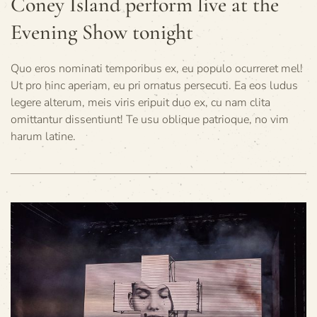
Coney Island perform live at the
Evening Show tonight
Quo eros nominati temporibus ex, eu populo ocurreret mel!
Ut pro hinc aperiam, eu pri ornatus persecuti. Ea eos ludus
legere alterum, meis viris eripuit duo ex, cu nam clita
omittantur dissentiunt! Te usu oblique patrioque, no vim
harum latine.