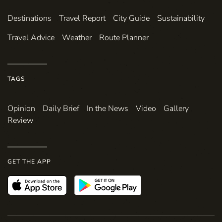
Destinations
Travel Report
City Guide
Sustainability
Travel Advice
Weather
Route Planner
TAGS
Opinion
Daily Brief
In the News
Video
Gallery
Review
GET THE APP