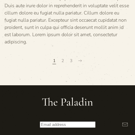
Duis aute irure dolor in reprehenderit in voluptate velit esse
cillum dolore eu fugiat nulla pariatur. Cillum dolore eu
fugiat nulla pariatur. Excepteur sint occaecat cupidatat non
proident, sunt in culpa qui officia deserunt mollit anim id
est laborum. Lorem ipsum dolor sit amet, consectetur
adipiscing.
1
2
3