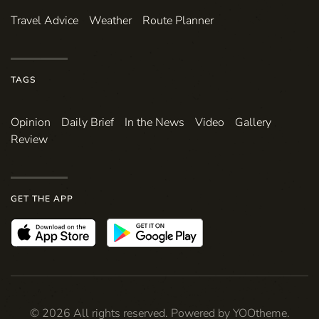
Travel Advice
Weather
Route Planner
TAGS
Opinion
Daily Brief
In the News
Video
Gallery
Review
GET THE APP
©
2026
All rights reserved. Powered by
YOOtheme
.