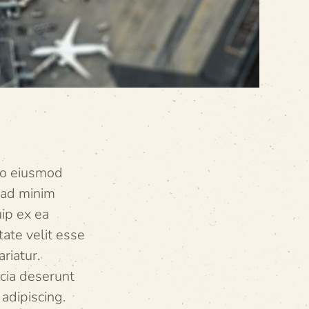
 do eiusmod
 ad minim
uip ex ea
ate velit esse
riatur.
icia deserunt
adipiscing.