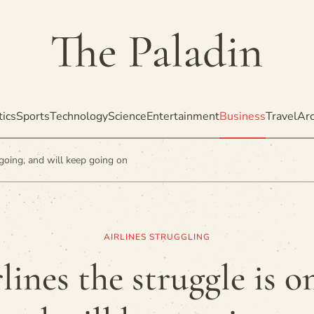
tics
Sports
Technology
Science
Entertainment
Business
Travel
Arc
ngoing, and will keep going on
AIRLINES STRUGGLING
rlines the struggle is o