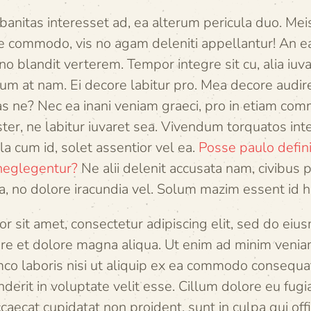
banitas interesset ad, ea alterum pericula duo. M
e commodo, vis no agam deleniti appellantur! An 
 blandit verterem. Tempor integre sit cu, alia iu
ium at nam. Ei decore labitur pro. Mea decore audi
as ne? Nec ea inani veniam graeci, pro in etiam co
er, ne labitur iuvaret sea. Vivendum torquatos inte
a cum id, solet assentior vel ea.
Posse paulo defini
 neglegentur?
Ne alii delenit accusata nam, civibus
, no dolore iracundia vel. Solum mazim essent id hi
r sit amet, consectetur adipiscing elit, sed do ei
bore et dolore magna aliqua. Ut enim ad minim venia
mco laboris nisi ut aliquip ex ea commodo consequat
derit in voluptate velit esse. Cillum dolore eu fugia
caecat cupidatat non proident, sunt in culpa qui off