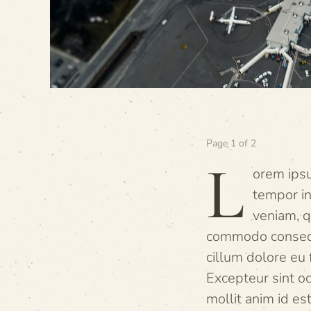
Page 1 of 2
L
orem ipsu
tempor in
veniam, q
commodo consequa
cillum dolore eu f
Excepteur sint oc
mollit anim id es