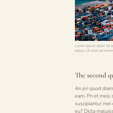
Lorem ipsum dolor sit a
aliqua. Ut enim ad minim
The second q
An pri quod diam
eam. Pri et meis 
suscipiantur mei 
eu? Dicta maluiss