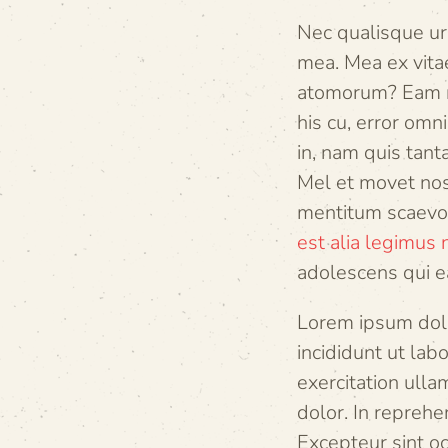
Nec qualisque ur
mea. Mea ex vita
atomorum? Eam no
his cu, error omn
in, nam quis tant
Mel et movet nost
mentitum scaevol
est alia legimus
adolescens qui ea
Lorem ipsum dolo
incididunt ut la
exercitation ulla
dolor. In reprehen
Excepteur sint oc