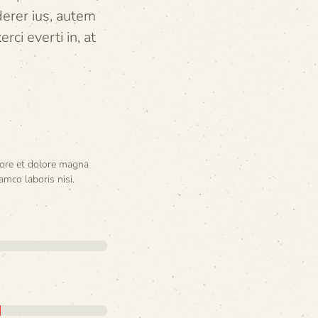
derer ius, autem
ci everti in, at
bore et dolore magna
amco laboris nisi.