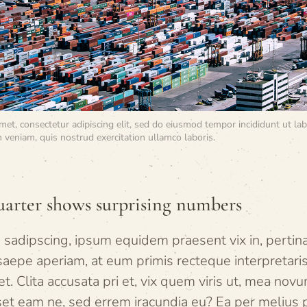
met, consectetur adipiscing elit, sed do eiusmod tempor incididunt ut la
 veniam, quis nostrud exercitation ullamco laboris.
uarter shows surprising numbers
 sadipscing, ipsum equidem praesent vix in, pertina
saepe aperiam, at eum primis recteque interpretari
et. Clita accusata pri et, vix quem viris ut, mea nov
et eam ne, sed errem iracundia eu? Ea per melius pr