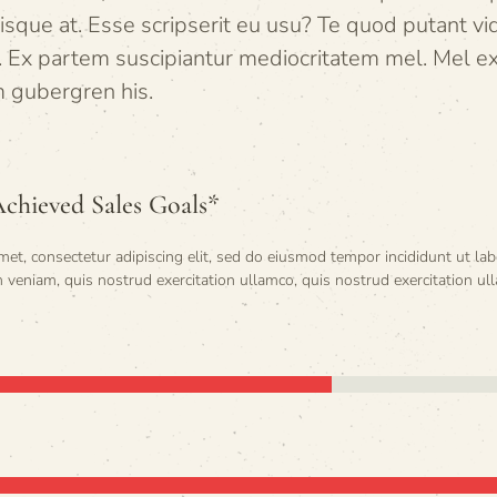
sque at. Esse scripserit eu usu? Te quod putant vi
. Ex partem suscipiantur mediocritatem mel. Mel exer
 gubergren his.
Achieved Sales Goals*
met, consectetur adipiscing elit, sed do eiusmod tempor incididunt ut la
 veniam, quis nostrud exercitation ullamco, quis nostrud exercitation ull