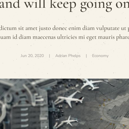
and will keep going o
dictum sit amet justo donec enim diam vulputate ut 
quam id diam maecenas ultricies mi eget mauris phare
Jun 20, 2020
| Adrian Phelps |
Economy