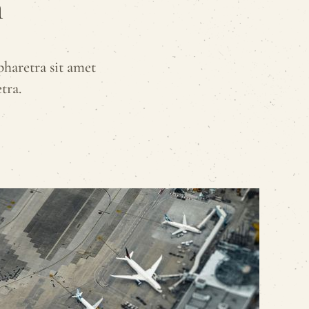
n
pharetra sit amet
tra.