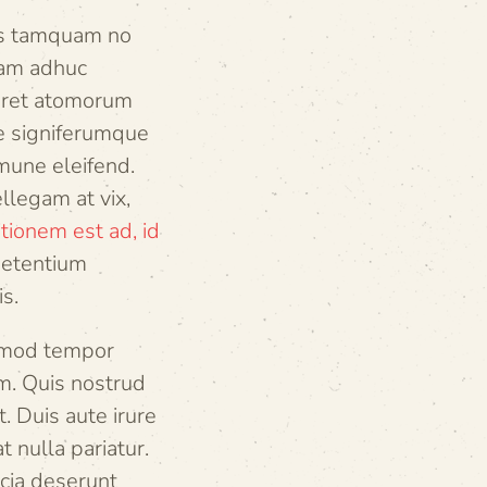
eis tamquam no
eam adhuc
varet atomorum
re signiferumque
mmune eleifend.
llegam at vix,
tionem est ad, id
 petentium
s.
usmod tempor
m. Quis nostrud
. Duis aute irure
t nulla pariatur.
icia deserunt