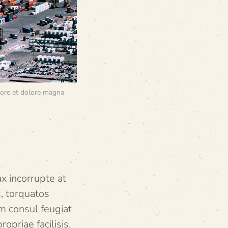
bore et dolore magna
x incorrupte at
s, torquatos
um consul feugiat
opriae facilisis,