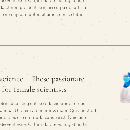
tate velit esse. Cillum dolore eu fugiat nulla
datat non proident, sunt in culpa qui officia
 Lorem ipsum dolor sit amet, consectetur
cience – These passionate
for female scientists
tur adipiscing elit, sed do eiusmod tempor
a aliqua. Ut enim ad minim veniam. Quis nostrud
 aliquip ex ea commodo consequat. Duis aute
tate velit esse. Cillum dolore eu fugiat nulla