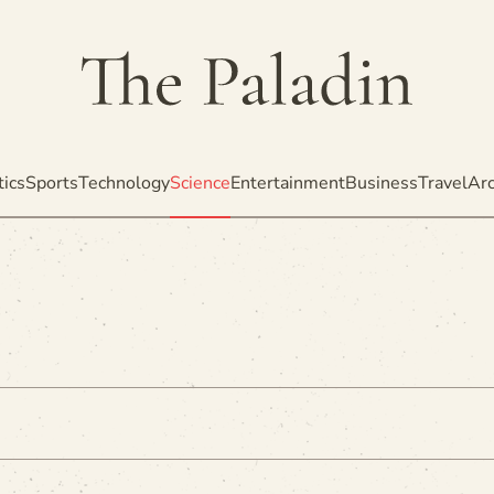
tics
Sports
Technology
Science
Entertainment
Business
Travel
Arc