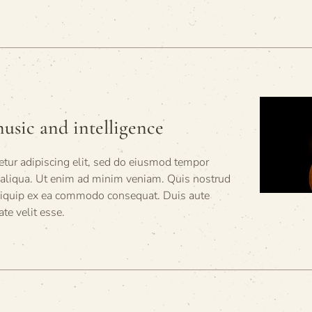
usic and intelligence
tur adipiscing elit, sed do eiusmod tempor
a aliqua. Ut enim ad minim veniam. Quis nostrud
 aliquip ex ea commodo consequat. Duis aute
ate velit esse.