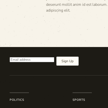
deserunt mollit anim id est laborum.
adipiscing elit.
Sign Up
POLITICS
SPORTS