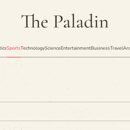
tics
Sports
Technology
Science
Entertainment
Business
Travel
Arc