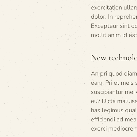
exercitation ulla
dolor. In reprehen
Excepteur sint oc
mollit anim id es
New technolo
An pri quod diam
eam. Pri et meis 
suscipiantur mei 
eu? Dicta maluiss
has legimus quali
efficiendi ad mea
exerci mediocrem