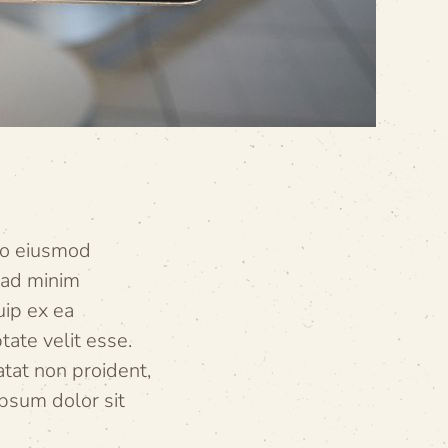
 do eiusmod
 ad minim
uip ex ea
ate velit esse.
atat non proident,
ipsum dolor sit