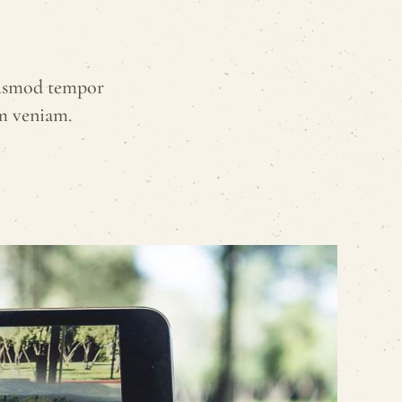
eiusmod tempor
im veniam.