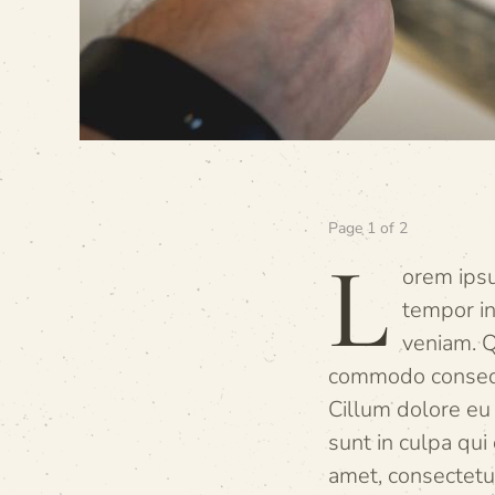
Page 1 of 2
L
orem ipsu
tempor in
veniam. Q
commodo consequat
Cillum dolore eu 
sunt in culpa qui
amet, consectetur