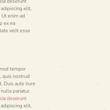
icia deserunt
dipiscing elit,
. Ut enim ad
ip ex ea
ate velit esse
usmod tempor
, quis nostrud
. Duis aute irure
nulla pariatur.
icia deserunt
dipiscing elit,