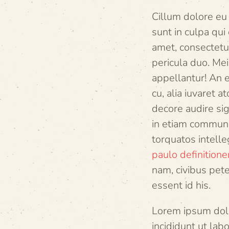
Cillum dolore eu 
sunt in culpa qui
amet, consectetur
pericula duo. Me
appellantur! An 
cu, alia iuvaret 
decore audire sig
in etiam commune
torquatos intelle
paulo definitione
nam, civibus pet
essent id his.
Lorem ipsum dolo
incididunt ut la