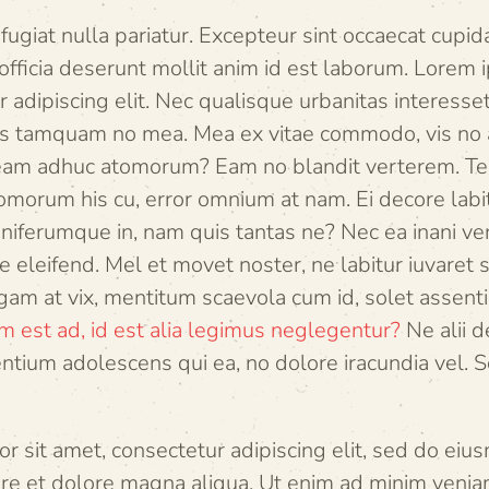
fugiat nulla pariatur. Excepteur sint occaecat cupid
 officia deserunt mollit anim id est laborum. Lorem 
 adipiscing elit. Nec qualisque urbanitas interesse
is tamquam no mea. Mea ex vitae commodo, vis no 
eam adhuc atomorum? Eam no blandit verterem. Tem
atomorum his cu, error omnium at nam. Ei decore labi
niferumque in, nam quis tantas ne? Nec ea inani ve
 eleifend. Mel et movet noster, ne labitur iuvaret
gam at vix, mentitum scaevola cum id, solet assenti
m est ad, id est alia legimus neglegentur?
Ne alii d
entium adolescens qui ea, no dolore iracundia vel.
r sit amet, consectetur adipiscing elit, sed do ei
bore et dolore magna aliqua. Ut enim ad minim venia