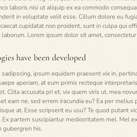
mco laboris nisi ut aliquip ex ea commodo consequat
derit in voluptate velit esse. Cillum dolore eu fugia
caecat cupidatat non proident, sunt in culpa qui off
t laborum. Lorem ipsum dolor sit amet, consectetur a
gies have been developed
 sadipscing, ipsum equidem praesent vix in, pertina
saepe aperiam, at eum primis recteque interpretari
et. Clita accusata pri et, vix quem viris ut, mea nov
et eam ne, sed errem iracundia eu? Ea per melius pr
sque at. Esse scripserit eu usu? Te quod putant vi
. Ex partem suscipiantur mediocritatem mel. Mel exer
 gubergren his.