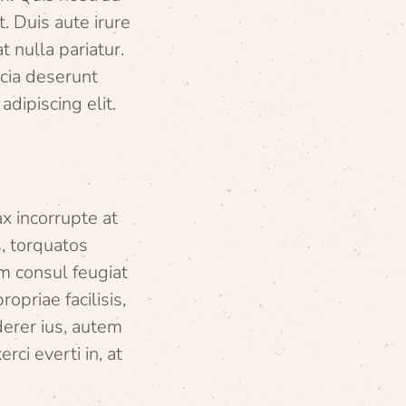
. Duis aute irure
t nulla pariatur.
icia deserunt
dipiscing elit.
x incorrupte at
s, torquatos
um consul feugiat
opriae facilisis,
derer ius, autem
ci everti in, at