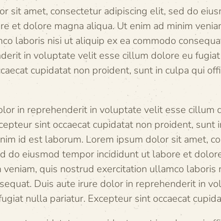
r sit amet, consectetur adipiscing elit, sed do ei
bore et dolore magna aliqua. Ut enim ad minim venia
mco laboris nisi ut aliquip ex ea commodo consequat
derit in voluptate velit esse cillum dolore eu fugiat 
caecat cupidatat non proident, sunt in culpa qui off
olor in reprehenderit in voluptate velit esse cillum 
xcepteur sint occaecat cupidatat non proident, sunt in
anim id est laborum. Lorem ipsum dolor sit amet, c
sed do eiusmod tempor incididunt ut labore et dolor
veniam, quis nostrud exercitation ullamco laboris ni
quat. Duis aute irure dolor in reprehenderit in vol
fugiat nulla pariatur. Excepteur sint occaecat cupid