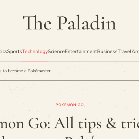
tics
Sports
Technology
Science
Entertainment
Business
Travel
Arc
ks to become a Pokémaster
POKÉMON GO
on Go: All tips & tri