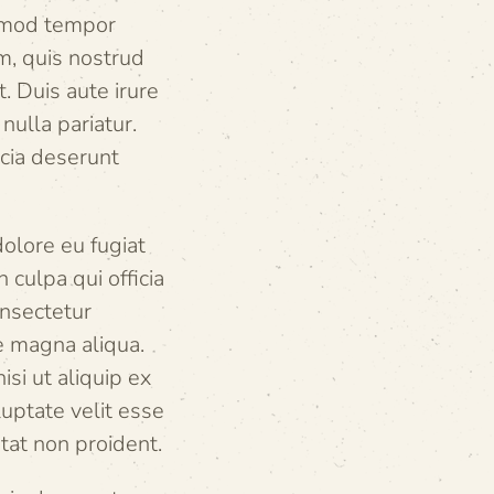
usmod tempor
m, quis nostrud
. Duis aute irure
nulla pariatur.
icia deserunt
dolore eu fugiat
 culpa qui officia
onsectetur
e magna aliqua.
si ut aliquip ex
uptate velit esse
atat non proident.