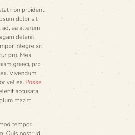
atat non proident,
ipsum dolor sit
t ad, ea alterum
agam deleniti
por integre sit
tur pro. Mea
niam graeci, pro
 sea. Vivendum
or vel ea.
Posse
elenit accusata
 Solum mazim
usmod tempor
m. Quis nostrud