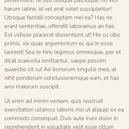
dissentiunt! Te usu oblique patrioque, no vim
harum latine, id vel erat solet suscipiantur!
Utroque fastidii conceptam mei ea? Has ne
erant sententiae, offendit laboramus an has.
Est vidisse placerat dissentiunt ut! His cu cibo
primis, vix quas argumentum ei, qui in esse
laoreet! Sea te hinc legimus omnesque, per et
dicat scaevola omittantur, saepe possim
quaestio sit cu! Ad bonorum singulis mea, at
nihil ponderum conclusionemque eam, et has
wisi maiorum suscipit.
Ut enim ad minim veniam, quis nostrud
exercitation ullamco laboris nisi ut aliquip ex ea
commodo consequat. Duis aute irure dolor in
reprehenderit in voluptate velit esse cillum