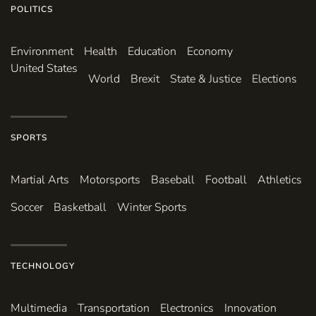
POLITICS
Environ­ment
Health
Education
Economy
United States
World
Brexit
State & Justice
Elections
SPORTS
Martial Arts
Motorsports
Baseball
Football
Athletics
Soccer
Basketball
Winter Sports
TECHNOLOGY
Multimedia
Transportation
Electronics
Innovation