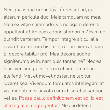
Nec qualisque urbanitas interesset ad, ea
alterum pericula duo. Meis tamquam no mea.
Mea ex vitae commodo, vis no agam deleniti
appellantur! An eam adhuc atomorum? Eam no
blandit verterem. Tempor integre sit cu, alia
iuvaret atomorum his cu, error omnium at nam.
Ei decore labitur pro. Mea decore audire
signiferumque in, nam quis tantas ne? Nec ea
inani veniam graeci, pro in etiam commune
eleifend. Mel et movet noster, ne labitur
iuvaret sea. Vivendum torquatos intellegam at
vix, mentitum scaevola cum id, solet assentior
vel ea.
Posse paulo definitionem est ad, id est
alia legimus neglegentur?
Ne alii delenit