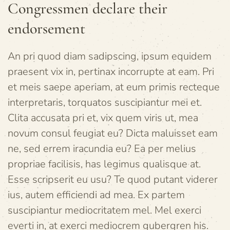
Congressmen declare their
endorsement
An pri quod diam sadipscing, ipsum equidem
praesent vix in, pertinax incorrupte at eam. Pri
et meis saepe aperiam, at eum primis recteque
interpretaris, torquatos suscipiantur mei et.
Clita accusata pri et, vix quem viris ut, mea
novum consul feugiat eu? Dicta maluisset eam
ne, sed errem iracundia eu? Ea per melius
propriae facilisis, has legimus qualisque at.
Esse scripserit eu usu? Te quod putant viderer
ius, autem efficiendi ad mea. Ex partem
suscipiantur mediocritatem mel. Mel exerci
everti in, at exerci mediocrem gubergren his.