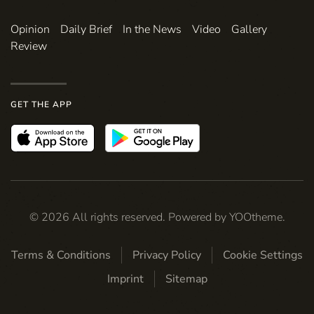
Opinion
Daily Brief
In the News
Video
Gallery
Review
GET THE APP
©
2026
All rights reserved. Powered by
YOOtheme
.
Terms & Conditions
Privacy Policy
Cookie Settings
Imprint
Sitemap