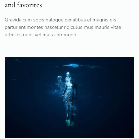
and favorites
Gravida cum socis natoque penatibus et magnis dis
parturient montes nascetur ridiculus mus mauris vitae
ultricies nunc vel risus commodo.