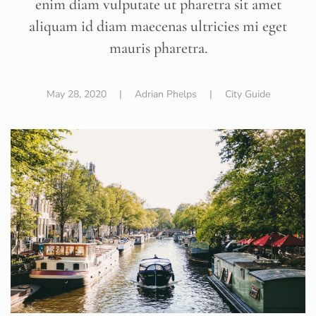
enim diam vulputate ut pharetra sit amet
aliquam id diam maecenas ultricies mi eget
mauris pharetra.
May 28, 2020
| Adrian Phelps |
City Guide