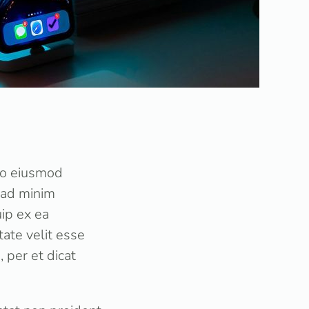
 do eiusmod
 ad minim
uip ex ea
ate velit esse
 per et dicat