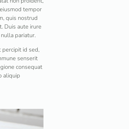
atat non proident,
do eiusmod tempor
m, quis nostrud
. Duis aute irure
nulla pariatur.
percipit id sed,
mmune senserit
regione consequat
o aliquip