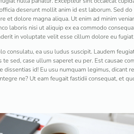
fugiat nulla pariatur. Excepteur sint occaecat cupid
 officia deserunt mollit anim id est laborum. Sed 
bore et dolore magna aliqua. Ut enim ad minim venia
mco laboris nisi ut aliquip ex ea commodo consequat
derit in voluptate velit esse cillum dolore eu fugiat 
lo consulatu, ea usu ludus suscipit. Laudem feugiat 
te sed, case ullum saperet eu per. Est causae co
ue dissentias id! Eu usu numquam legimus, dicant 
integre ne? Ut eam feugait fastidii consequat, et qu