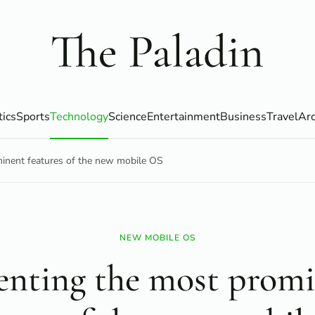
tics
Sports
Technology
Science
Entertainment
Business
Travel
Arc
inent features of the new mobile OS
NEW MOBILE OS
enting the most prom