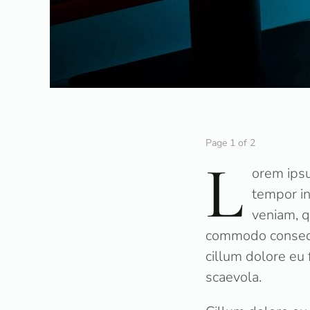
Page 1 of 2
L
orem ipsu
tempor in
veniam, q
commodo consequa
cillum dolore eu 
scaevola.