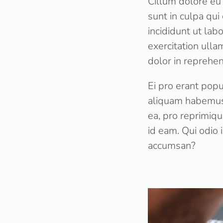
Cillum dolore eu 
sunt in culpa qui
incididunt ut la
exercitation ulla
dolor in reprehen
Ei pro erant popu
aliquam habemus 
ea, pro reprimiq
id eam. Qui odio 
accumsan?