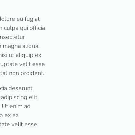
dolore eu fugiat
 culpa qui officia
onsectetur
e magna aliqua.
si ut aliquip ex
uptate velit esse
atat non proident.
icia deserunt
dipiscing elit,
. Ut enim ad
ip ex ea
ate velit esse