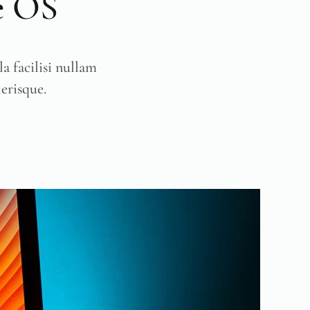
e OS
a facilisi nullam
lerisque.