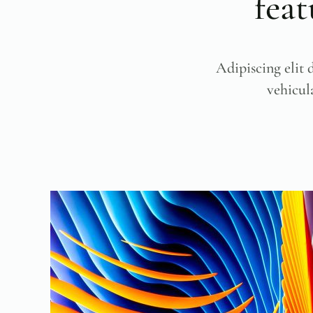
fea
Adipiscing elit 
vehicula