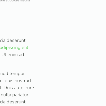
bore et dolore magna
icia deserunt
adipiscing elit
. Ut enim ad
usmod tempor
m, quis nostrud
. Duis aute irure
nulla pariatur.
icia deserunt