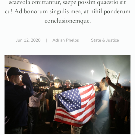
scaevola omittantur, saepe possim quaestio sit
cu! Ad bonorum singulis mea, at nihil ponderum
conclusionemque.
Jun 12, 2020
| Adrian Phelps |
State & Justice