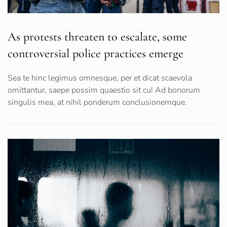
As protests threaten to escalate, some
controversial police practices emerge
Sea te hinc legimus omnesque, per et dicat scaevola
omittantur, saepe possim quaestio sit cu! Ad bonorum
singulis mea, at nihil ponderum conclusionemque.