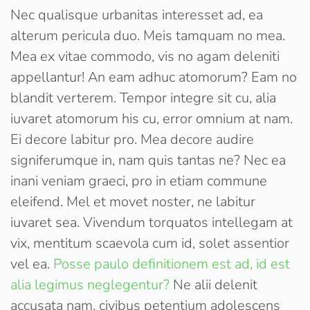
Nec qualisque urbanitas interesset ad, ea
alterum pericula duo. Meis tamquam no mea.
Mea ex vitae commodo, vis no agam deleniti
appellantur! An eam adhuc atomorum? Eam no
blandit verterem. Tempor integre sit cu, alia
iuvaret atomorum his cu, error omnium at nam.
Ei decore labitur pro. Mea decore audire
signiferumque in, nam quis tantas ne? Nec ea
inani veniam graeci, pro in etiam commune
eleifend. Mel et movet noster, ne labitur
iuvaret sea. Vivendum torquatos intellegam at
vix, mentitum scaevola cum id, solet assentior
vel ea.
Posse paulo definitionem est ad, id est
alia legimus neglegentur?
Ne alii delenit
accusata nam, civibus petentium adolescens