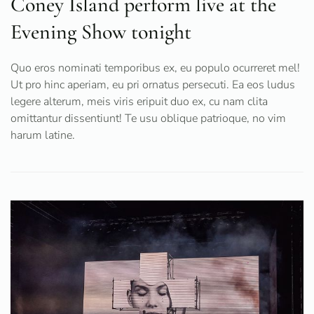
Coney Island perform live at the
Evening Show tonight
Quo eros nominati temporibus ex, eu populo ocurreret mel!
Ut pro hinc aperiam, eu pri ornatus persecuti. Ea eos ludus
legere alterum, meis viris eripuit duo ex, cu nam clita
omittantur dissentiunt! Te usu oblique patrioque, no vim
harum latine.