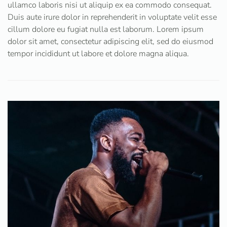
ullamco laboris nisi ut aliquip ex ea commodo consequat.
Duis aute irure dolor in reprehenderit in voluptate velit esse
cillum dolore eu fugiat nulla est laborum. Lorem ipsum
dolor sit amet, consectetur adipiscing elit, sed do eiusmod
tempor incididunt ut labore et dolore magna aliqua.