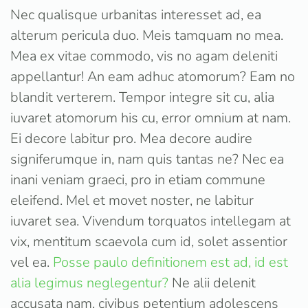
Nec qualisque urbanitas interesset ad, ea
alterum pericula duo. Meis tamquam no mea.
Mea ex vitae commodo, vis no agam deleniti
appellantur! An eam adhuc atomorum? Eam no
blandit verterem. Tempor integre sit cu, alia
iuvaret atomorum his cu, error omnium at nam.
Ei decore labitur pro. Mea decore audire
signiferumque in, nam quis tantas ne? Nec ea
inani veniam graeci, pro in etiam commune
eleifend. Mel et movet noster, ne labitur
iuvaret sea. Vivendum torquatos intellegam at
vix, mentitum scaevola cum id, solet assentior
vel ea.
Posse paulo definitionem est ad, id est
alia legimus neglegentur?
Ne alii delenit
accusata nam, civibus petentium adolescens