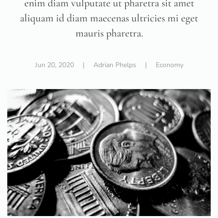
enim diam vulputate ut pharetra sit amet
aliquam id diam maecenas ultricies mi eget
mauris pharetra.
Jun 20, 2020
| Adrian Phelps |
Economy