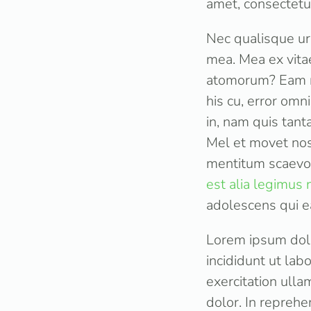
amet, consectetur
Nec qualisque ur
mea. Mea ex vita
atomorum? Eam no
his cu, error omn
in, nam quis tant
Mel et movet nost
mentitum scaevol
est alia legimus
adolescens qui ea
Lorem ipsum dolo
incididunt ut la
exercitation ulla
dolor. In reprehen