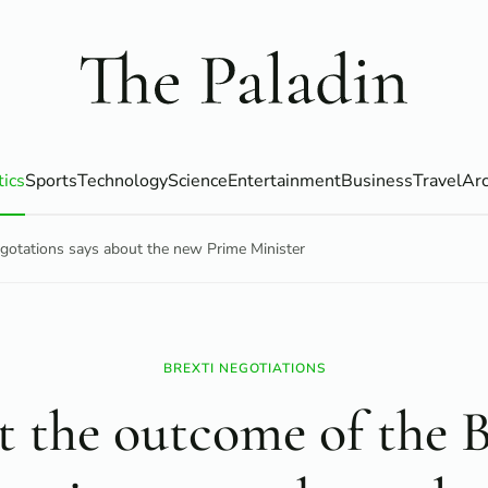
tics
Sports
Technology
Science
Entertainment
Business
Travel
Arc
gotations says about the new Prime Minister
BREXTI NEGOTIATIONS
 the outcome of the B