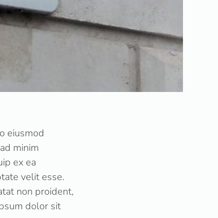
 do eiusmod
 ad minim
uip ex ea
ate velit esse.
atat non proident,
ipsum dolor sit