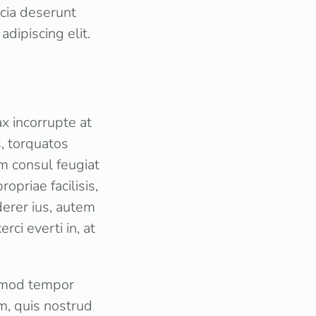
icia deserunt
dipiscing elit.
x incorrupte at
s, torquatos
um consul feugiat
opriae facilisis,
derer ius, autem
ci everti in, at
usmod tempor
m, quis nostrud