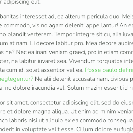
 adipiscing elit.
banitas interesset ad, ea alterum pericula duo. M
e commodo, vis no agam deleniti appellantur! An 
 blandit verterem. Tempor integre sit cu, alia iu
ium at nam. Ei decore labitur pro. Mea decore audi
as ne? Nec ea inani veniam graeci, pro in etiam co
er, ne labitur iuvaret sea. Vivendum torquatos inte
a cum id, solet assentior vel ea.
Posse paulo defini
 neglegentur?
Ne alii delenit accusata nam, civibus
, no dolore iracundia vel. Solum mazim essent id hi
r sit amet, consectetur adipiscing elit, sed do ei
bore et dolore magna aliqua. Ut enim ad minim venia
mco laboris nisi ut aliquip ex ea commodo consequat
derit in voluptate velit esse. Cillum dolore eu fugia