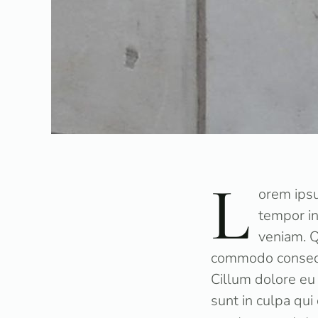
L
orem ipsu
tempor in
veniam. Q
commodo consequat
Cillum dolore eu 
sunt in culpa qui