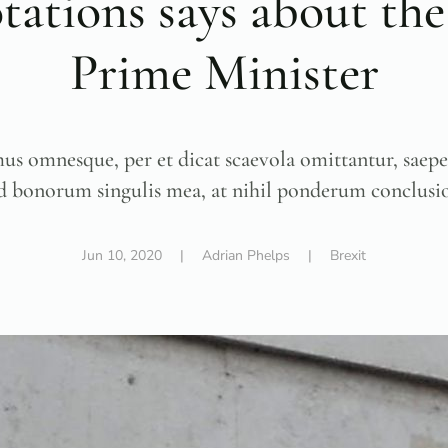
tations says about th
Prime Minister
mus omnesque, per et dicat scaevola omittantur, saep
Ad bonorum singulis mea, at nihil ponderum conclus
Jun 10, 2020
| Adrian Phelps |
Brexit