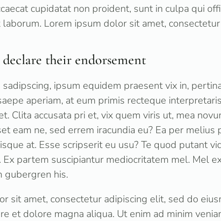
caecat cupidatat non proident, sunt in culpa qui off
t laborum. Lorem ipsum dolor sit amet, consectetur a
declare their endorsement
 sadipscing, ipsum equidem praesent vix in, pertina
saepe aperiam, at eum primis recteque interpretari
et. Clita accusata pri et, vix quem viris ut, mea nov
et eam ne, sed errem iracundia eu? Ea per melius pr
sque at. Esse scripserit eu usu? Te quod putant vi
. Ex partem suscipiantur mediocritatem mel. Mel exer
 gubergren his.
r sit amet, consectetur adipiscing elit, sed do ei
bore et dolore magna aliqua. Ut enim ad minim venia