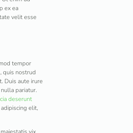
ip ex ea
ate velit esse
usmod tempor
, quis nostrud
. Duis aute irure
nulla pariatur.
icia deserunt
dipiscing elit,
maiestatis vix,