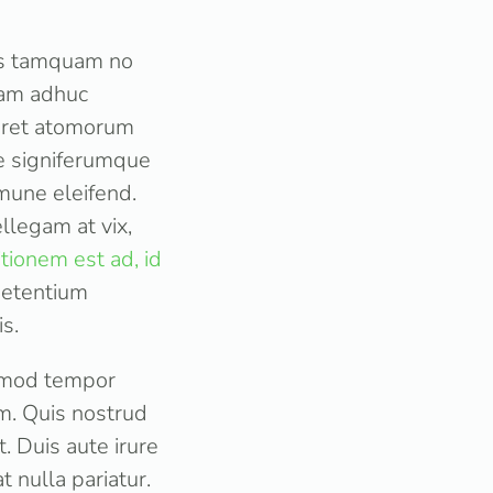
eis tamquam no
eam adhuc
varet atomorum
re signiferumque
mmune eleifend.
llegam at vix,
tionem est ad, id
 petentium
s.
usmod tempor
m. Quis nostrud
. Duis aute irure
t nulla pariatur.