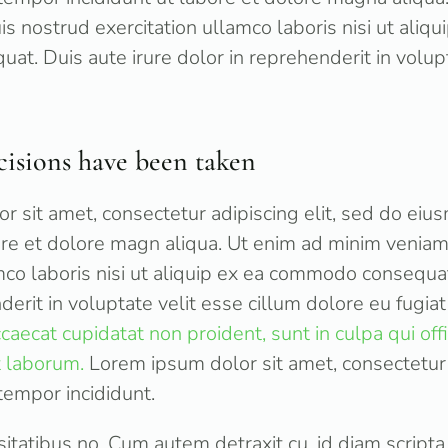
s nostrud exercitation ullamco laboris nisi ut aliqu
t. Duis aute irure dolor in reprehenderit in volupt
cisions have been taken
r sit amet, consectetur adipiscing elit, sed do ei
bore et dolore magn aliqua. Ut enim ad minim veniam
mco laboris nisi ut aliquip ex ea commodo consequat
derit in voluptate velit esse cillum dolore eu fugiat 
caecat cupidatat non proident, sunt in culpa qui off
t laborum.
Lorem ipsum dolor sit amet, consectetur a
empor incididunt.
tatibus no. Cum autem detraxit cu, id diam scripta 