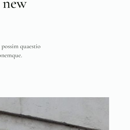
e new
e possim quaestio
ionemque.