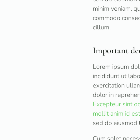
minim veniam, qui
commodo consequa
cillum.
Important de
Lorem ipsum dolo
incididunt ut la
exercitation ulla
dolor in reprehen
Excepteur sint oc
mollit anim id es
sed do eiusmod t
Cum solet necessi