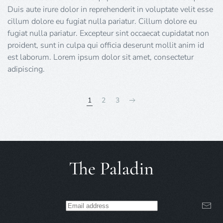
Duis aute irure dolor in reprehenderit in voluptate velit esse
cillum dolore eu fugiat nulla pariatur. Cillum dolore eu
fugiat nulla pariatur. Excepteur sint occaecat cupidatat non
proident, sunt in culpa qui officia deserunt mollit anim id
est laborum. Lorem ipsum dolor sit amet, consectetur
adipiscing.
1
2
3