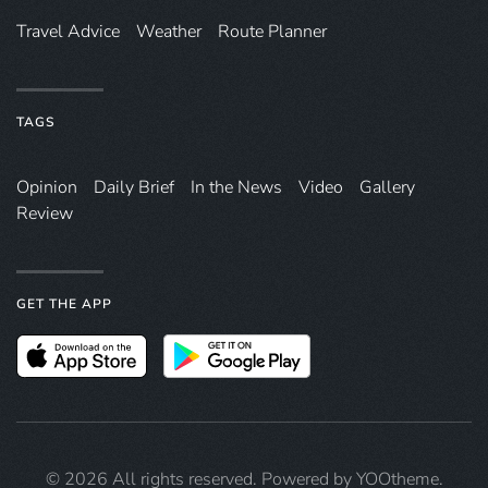
Travel Advice
Weather
Route Planner
TAGS
Opinion
Daily Brief
In the News
Video
Gallery
Review
GET THE APP
©
2026
All rights reserved. Powered by
YOOtheme
.