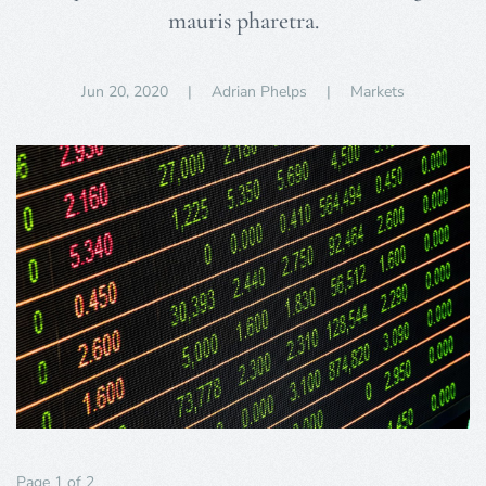
mauris pharetra.
Jun 20, 2020
| Adrian Phelps |
Markets
Page 1 of 2