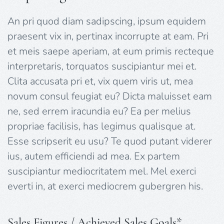
An pri quod diam sadipscing, ipsum equidem
praesent vix in, pertinax incorrupte at eam. Pri
et meis saepe aperiam, at eum primis recteque
interpretaris, torquatos suscipiantur mei et.
Clita accusata pri et, vix quem viris ut, mea
novum consul feugiat eu? Dicta maluisset eam
ne, sed errem iracundia eu? Ea per melius
propriae facilisis, has legimus qualisque at.
Esse scripserit eu usu? Te quod putant viderer
ius, autem efficiendi ad mea. Ex partem
suscipiantur mediocritatem mel. Mel exerci
everti in, at exerci mediocrem gubergren his.
Sales Figures / Achieved Sales Goals*