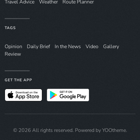
Travel Advice
Weather
Route Planner
TAGS
Opinion
Daily Brief
In the News
Video
Gallery
Review
GET THE APP
©
2026
All rights reserved. Powered by
YOOtheme
.