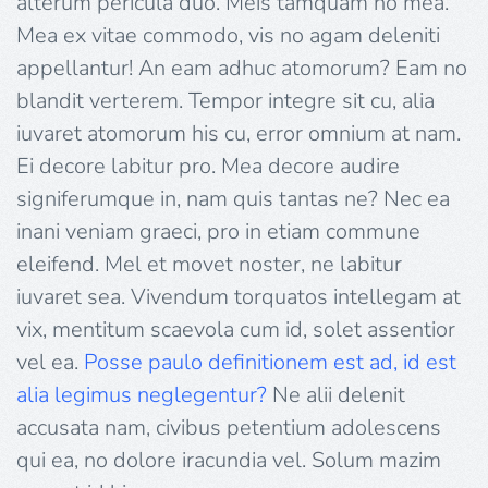
alterum pericula duo. Meis tamquam no mea.
Mea ex vitae commodo, vis no agam deleniti
appellantur! An eam adhuc atomorum? Eam no
blandit verterem. Tempor integre sit cu, alia
iuvaret atomorum his cu, error omnium at nam.
Ei decore labitur pro. Mea decore audire
signiferumque in, nam quis tantas ne? Nec ea
inani veniam graeci, pro in etiam commune
eleifend. Mel et movet noster, ne labitur
iuvaret sea. Vivendum torquatos intellegam at
vix, mentitum scaevola cum id, solet assentior
vel ea.
Posse paulo definitionem est ad, id est
alia legimus neglegentur?
Ne alii delenit
accusata nam, civibus petentium adolescens
qui ea, no dolore iracundia vel. Solum mazim