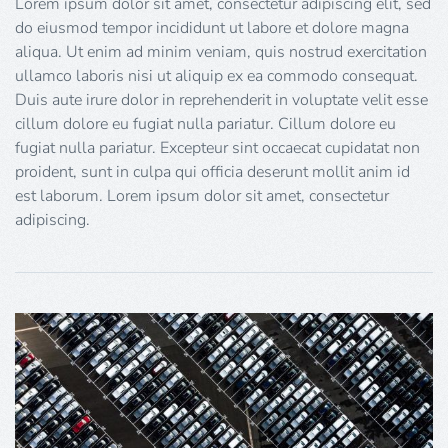
Lorem ipsum dolor sit amet, consectetur adipiscing elit, sed
do eiusmod tempor incididunt ut labore et dolore magna
aliqua. Ut enim ad minim veniam, quis nostrud exercitation
ullamco laboris nisi ut aliquip ex ea commodo consequat.
Duis aute irure dolor in reprehenderit in voluptate velit esse
cillum dolore eu fugiat nulla pariatur. Cillum dolore eu
fugiat nulla pariatur. Excepteur sint occaecat cupidatat non
proident, sunt in culpa qui officia deserunt mollit anim id
est laborum. Lorem ipsum dolor sit amet, consectetur
adipiscing.