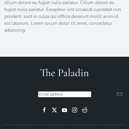
cillum dolore eu fugiat nulla pariatur. Cillum dolore eu
fugiat nulla pariatur. Excepteur sint occaecat cupidatat non
proident, sunt in culpa qui officia deserunt mollit anim id
est laborum. Lorem ipsum dolor sit amet, consectetur
adipiscing.