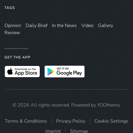
TAGS
Opinion
Daily Brief
In the News
Video
Gallery
Review
GET THE APP
©
2026
All rights reserved. Powered by
YOOtheme
.
Terms & Conditions
Privacy Policy
Cookie Settings
Imprint
Sitemap