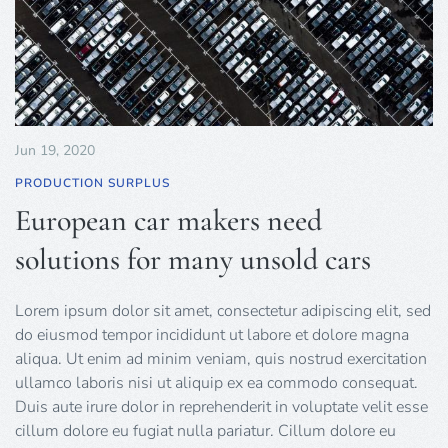
Jun 19, 2020
PRODUCTION SURPLUS
European car makers need
solutions for many unsold cars
Lorem ipsum dolor sit amet, consectetur adipiscing elit, sed
do eiusmod tempor incididunt ut labore et dolore magna
aliqua. Ut enim ad minim veniam, quis nostrud exercitation
ullamco laboris nisi ut aliquip ex ea commodo consequat.
Duis aute irure dolor in reprehenderit in voluptate velit esse
cillum dolore eu fugiat nulla pariatur. Cillum dolore eu