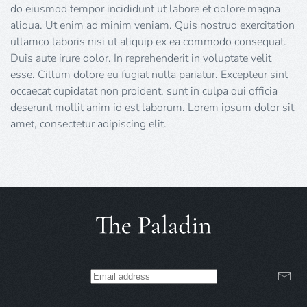
do eiusmod tempor incididunt ut labore et dolore magna
aliqua. Ut enim ad minim veniam. Quis nostrud exercitation
ullamco laboris nisi ut aliquip ex ea commodo consequat.
Duis aute irure dolor. In reprehenderit in voluptate velit
esse. Cillum dolore eu fugiat nulla pariatur. Excepteur sint
occaecat cupidatat non proident, sunt in culpa qui officia
deserunt mollit anim id est laborum. Lorem ipsum dolor sit
amet, consectetur adipiscing elit.