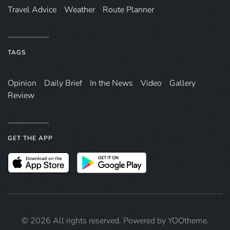
Travel Advice
Weather
Route Planner
TAGS
Opinion
Daily Brief
In the News
Video
Gallery
Review
GET THE APP
©
2026
All rights reserved. Powered by
YOOtheme
.