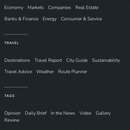
Economy
Markets
Companies
Real Estate
Banks & Finance
Energy
Consumer & Service
TRAVEL
Destinations
Travel Report
City Guide
Sustainability
Travel Advice
Weather
Route Planner
TAGS
Opinion
Daily Brief
In the News
Video
Gallery
Review