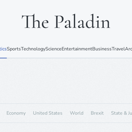
tics
Sports
Technology
Science
Entertainment
Business
Travel
Arc
Economy
United States
World
Brexit
State & Ju