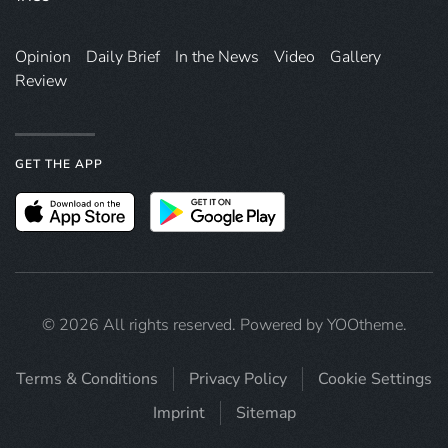
Opinion
Daily Brief
In the News
Video
Gallery
Review
GET THE APP
©
2026
All rights reserved. Powered by
YOOtheme
.
Terms & Conditions
Privacy Policy
Cookie Settings
Imprint
Sitemap