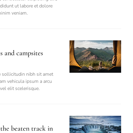
idunt ut labore et dolore
minim veniam.
s and campsites
e sollicitudin nibh sit amet
lam vehicula ipsum a arcu
el elit scelerisque.
 the beaten track in