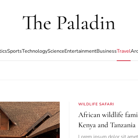
tics
Sports
Technology
Science
Entertainment
Business
Travel
Arc
WILDLIFE SAFARI
African wildlife fami
Kenya and Tanzania
Lorem ipsum dolor sit amet, 