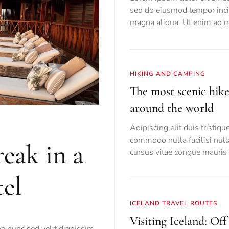
sed do eiusmod tempor incid
magna aliqua. Ut enim ad 
HIKING AND CAMPING
The most scenic hike
around the world
Adipiscing elit duis tristiqu
commodo nulla facilisi nul
eak in a
cursus vitae congue mauris v
el
ICELAND TRAVEL ROUTES
Visiting Iceland: Off
e nunc sed velit dignissim