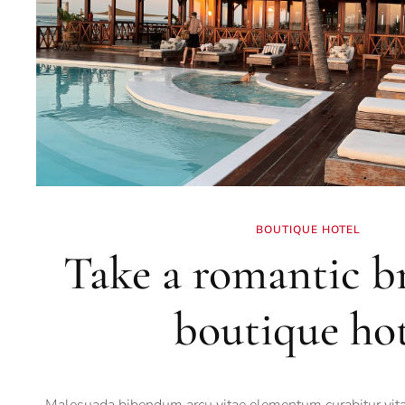
BOUTIQUE HOTEL
Take a romantic br
boutique hot
Malesuada bibendum arcu vitae elementum curabitur vita