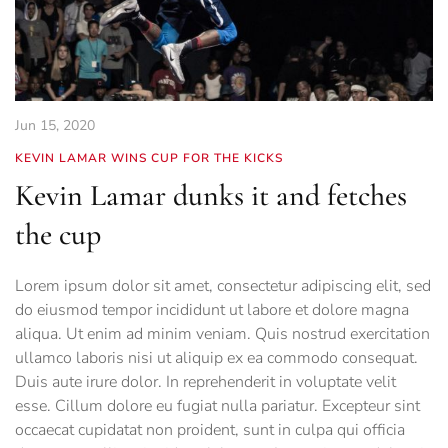
Jun 15, 2020
KEVIN LAMAR WINS CUP FOR THE KICKS
Kevin Lamar dunks it and fetches
the cup
Lorem ipsum dolor sit amet, consectetur adipiscing elit, sed
do eiusmod tempor incididunt ut labore et dolore magna
aliqua. Ut enim ad minim veniam. Quis nostrud exercitation
ullamco laboris nisi ut aliquip ex ea commodo consequat.
Duis aute irure dolor. In reprehenderit in voluptate velit
esse. Cillum dolore eu fugiat nulla pariatur. Excepteur sint
occaecat cupidatat non proident, sunt in culpa qui officia