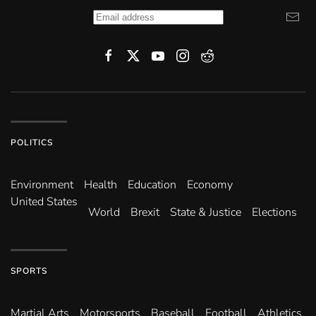
POLITICS
Environ­ment
Health
Education
Economy
United States
World
Brexit
State & Justice
Elections
SPORTS
Martial Arts
Motorsports
Baseball
Football
Athletics