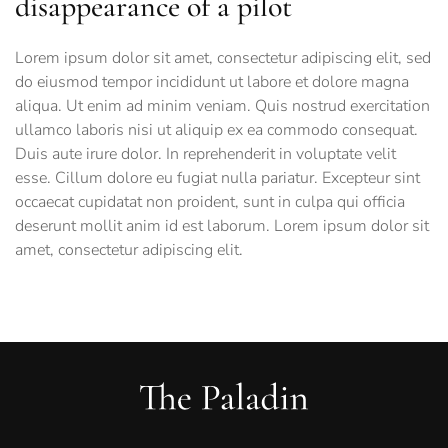
disappearance of a pilot
Lorem ipsum dolor sit amet, consectetur adipiscing elit, sed
do eiusmod tempor incididunt ut labore et dolore magna
aliqua. Ut enim ad minim veniam. Quis nostrud exercitation
ullamco laboris nisi ut aliquip ex ea commodo consequat.
Duis aute irure dolor. In reprehenderit in voluptate velit
esse. Cillum dolore eu fugiat nulla pariatur. Excepteur sint
occaecat cupidatat non proident, sunt in culpa qui officia
deserunt mollit anim id est laborum. Lorem ipsum dolor sit
amet, consectetur adipiscing elit.