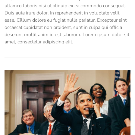
ullamco laboris nisi ut aliquip ex ea commodo consequat.
Duis aute irure dolor. In reprehenderit in voluptate velit
esse. Cillum dolore eu fugiat nulla pariatur. Excepteur sint
occaecat cupidatat non proident, sunt in culpa qui officia
deserunt mollit anim id est laborum. Lorem ipsum dolor sit
amet, consectetur adipiscing elit.