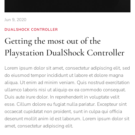
Jun 9, 2020
DUALSHOCK CONTROLLER
Getting the most out of the
Playstation DualShock Controller
Lorem ipsum dolor sit amet, consectetur adipiscing elit, sed
do eiusmod tempor incididunt ut labore et dolore magna
aliqua. Ut enim ad minim veniam. Quis nostrud exercitation
ullamco laboris nisi ut aliquip ex ea commodo consequat.
Duis aute irure dolor. In reprehenderit in voluptate velit
esse. Cillum dolore eu fugiat nulla pariatur. Excepteur sint
occaecat cupidatat non proident, sunt in culpa qui officia
deserunt mollit anim id est laborum. Lorem ipsum dolor sit
amet, consectetur adipiscing elit.