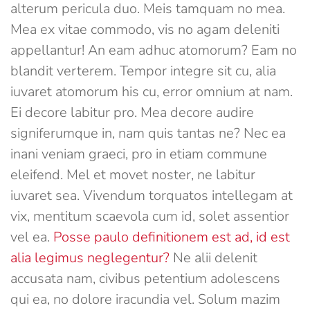
alterum pericula duo. Meis tamquam no mea.
Mea ex vitae commodo, vis no agam deleniti
appellantur! An eam adhuc atomorum? Eam no
blandit verterem. Tempor integre sit cu, alia
iuvaret atomorum his cu, error omnium at nam.
Ei decore labitur pro. Mea decore audire
signiferumque in, nam quis tantas ne? Nec ea
inani veniam graeci, pro in etiam commune
eleifend. Mel et movet noster, ne labitur
iuvaret sea. Vivendum torquatos intellegam at
vix, mentitum scaevola cum id, solet assentior
vel ea.
Posse paulo definitionem est ad, id est
alia legimus neglegentur?
Ne alii delenit
accusata nam, civibus petentium adolescens
qui ea, no dolore iracundia vel. Solum mazim