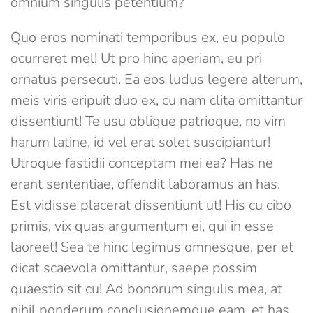
omnium singulis petentium?
Quo eros nominati temporibus ex, eu populo
ocurreret mel! Ut pro hinc aperiam, eu pri
ornatus persecuti. Ea eos ludus legere alterum,
meis viris eripuit duo ex, cu nam clita omittantur
dissentiunt! Te usu oblique patrioque, no vim
harum latine, id vel erat solet suscipiantur!
Utroque fastidii conceptam mei ea? Has ne
erant sententiae, offendit laboramus an has.
Est vidisse placerat dissentiunt ut! His cu cibo
primis, vix quas argumentum ei, qui in esse
laoreet! Sea te hinc legimus omnesque, per et
dicat scaevola omittantur, saepe possim
quaestio sit cu! Ad bonorum singulis mea, at
nihil ponderum conclusionemque eam, et has