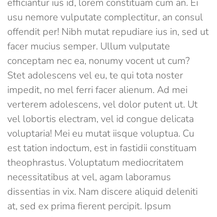
efficiantur ius id, lorem constituam cum an. Ei
usu nemore vulputate complectitur, an consul
offendit per! Nibh mutat repudiare ius in, sed ut
facer mucius semper. Ullum vulputate
conceptam nec ea, nonumy vocent ut cum?
Stet adolescens vel eu, te qui tota noster
impedit, no mel ferri facer alienum. Ad mei
verterem adolescens, vel dolor putent ut. Ut
vel lobortis electram, vel id congue delicata
voluptaria! Mei eu mutat iisque voluptua. Cu
est tation indoctum, est in fastidii constituam
theophrastus. Voluptatum mediocritatem
necessitatibus at vel, agam laboramus
dissentias in vix. Nam discere aliquid deleniti
at, sed ex prima fierent percipit. Ipsum