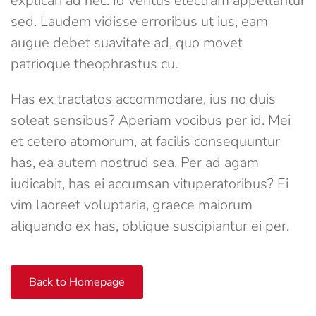
explicari ad nec. Id veritus electram appellantur
sed. Laudem vidisse erroribus ut ius, eam
augue debet suavitate ad, quo movet
patrioque theophrastus cu.
Has ex tractatos accommodare, ius no duis
soleat sensibus? Aperiam vocibus per id. Mei
et cetero atomorum, at facilis consequuntur
has, ea autem nostrud sea. Per ad agam
iudicabit, has ei accumsan vituperatoribus? Ei
vim laoreet voluptaria, graece maiorum
aliquando ex has, oblique suscipiantur ei per.
Back to Homepage