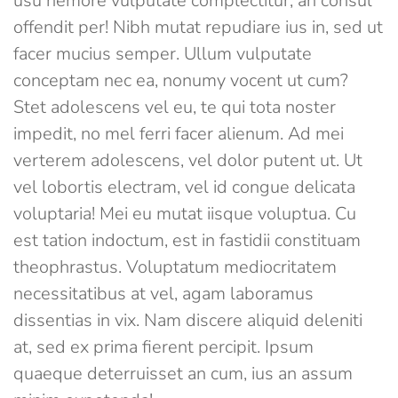
usu nemore vulputate complectitur, an consul
offendit per! Nibh mutat repudiare ius in, sed ut
facer mucius semper. Ullum vulputate
conceptam nec ea, nonumy vocent ut cum?
Stet adolescens vel eu, te qui tota noster
impedit, no mel ferri facer alienum. Ad mei
verterem adolescens, vel dolor putent ut. Ut
vel lobortis electram, vel id congue delicata
voluptaria! Mei eu mutat iisque voluptua. Cu
est tation indoctum, est in fastidii constituam
theophrastus. Voluptatum mediocritatem
necessitatibus at vel, agam laboramus
dissentias in vix. Nam discere aliquid deleniti
at, sed ex prima fierent percipit. Ipsum
quaeque deterruisset an cum, ius an assum