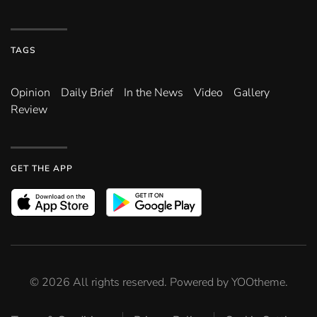
TAGS
Opinion
Daily Brief
In the News
Video
Gallery
Review
GET THE APP
©
2026
All rights reserved. Powered by
YOOtheme
.