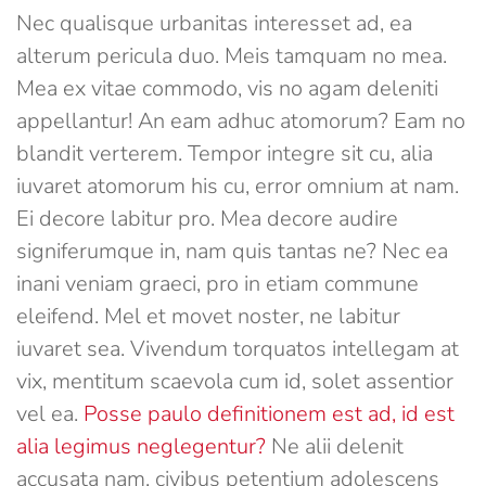
Nec qualisque urbanitas interesset ad, ea
alterum pericula duo. Meis tamquam no mea.
Mea ex vitae commodo, vis no agam deleniti
appellantur! An eam adhuc atomorum? Eam no
blandit verterem. Tempor integre sit cu, alia
iuvaret atomorum his cu, error omnium at nam.
Ei decore labitur pro. Mea decore audire
signiferumque in, nam quis tantas ne? Nec ea
inani veniam graeci, pro in etiam commune
eleifend. Mel et movet noster, ne labitur
iuvaret sea. Vivendum torquatos intellegam at
vix, mentitum scaevola cum id, solet assentior
vel ea.
Posse paulo definitionem est ad, id est
alia legimus neglegentur?
Ne alii delenit
accusata nam, civibus petentium adolescens