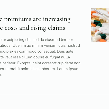
ce premiums are increasing
e costs and rising claims
tur adipiscing elit, sed do eiusmod tempor
 aliqua. Ut enim ad minim veniam, quis nostrud
 aliquip ex ea commodo consequat. Duis aute
ate velit esse cillum dolore eu fugiat nulla
a pariatur. Excepteur sint occaecat cupidatat non
eserunt mollit anim id est laborum. Lorem ipsum
.