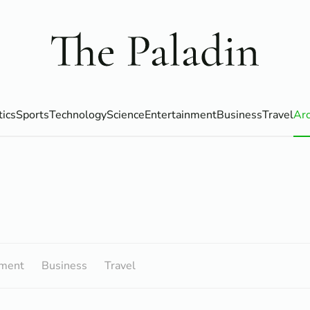
tics
Sports
Technology
Science
Entertainment
Business
Travel
Arc
nment
Business
Travel