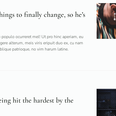
ngs to finally change, so he’s
populo ocurreret mel! Ut pro hinc aperiam, eu
egere alterum, meis viris eripuit duo ex, cu nam
oblique patrioque, no vim harum latine.
ing hit the hardest by the