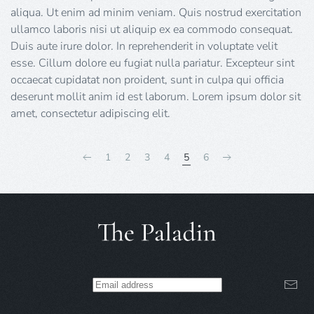
aliqua. Ut enim ad minim veniam. Quis nostrud exercitation
ullamco laboris nisi ut aliquip ex ea commodo consequat.
Duis aute irure dolor. In reprehenderit in voluptate velit
esse. Cillum dolore eu fugiat nulla pariatur. Excepteur sint
occaecat cupidatat non proident, sunt in culpa qui officia
deserunt mollit anim id est laborum. Lorem ipsum dolor sit
amet, consectetur adipiscing elit.
1
2
3
4
5
6