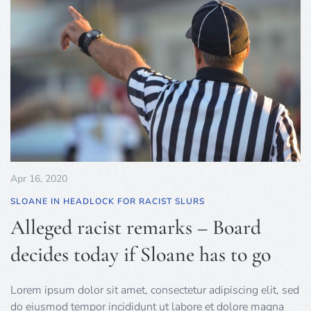
Apr 16, 2020
SLOANE IN HEADLOCK FOR RACIST SLURS
Alleged racist remarks – Board
decides today if Sloane has to go
Lorem ipsum dolor sit amet, consectetur adipiscing elit, sed
do eiusmod tempor incididunt ut labore et dolore magna