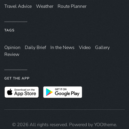
Travel Advice
Weather
Route Planner
TAGS
Opinion
Daily Brief
In the News
Video
Gallery
Review
GET THE APP
©
2026
All rights reserved. Powered by
YOOtheme
.