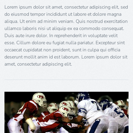
Lorem ipsum dolor sit amet, consectetur adipiscing elit, sed
do eiusmod tempor incididunt ut labore et dolore magna
aliqua. Ut enim ad minim veniam. Quis nostrud exercitation
ullamco laboris nisi ut aliquip ex ea commodo consequat.
Duis aute irure dolor. In reprehenderit in voluptate velit
esse. Cillum dolore eu fugiat nulla pariatur. Excepteur sint
occaecat cupidatat non proident, sunt in culpa qui officia
deserunt mollit anim id est laborum. Lorem ipsum dolor sit
amet, consectetur adipiscing elit.