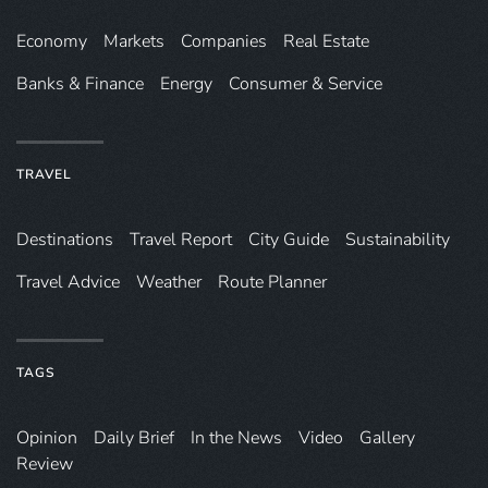
Economy
Markets
Companies
Real Estate
Banks & Finance
Energy
Consumer & Service
TRAVEL
Destinations
Travel Report
City Guide
Sustainability
Travel Advice
Weather
Route Planner
TAGS
Opinion
Daily Brief
In the News
Video
Gallery
Review