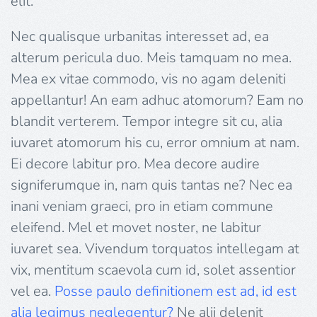
elit.
Nec qualisque urbanitas interesset ad, ea
alterum pericula duo. Meis tamquam no mea.
Mea ex vitae commodo, vis no agam deleniti
appellantur! An eam adhuc atomorum? Eam no
blandit verterem. Tempor integre sit cu, alia
iuvaret atomorum his cu, error omnium at nam.
Ei decore labitur pro. Mea decore audire
signiferumque in, nam quis tantas ne? Nec ea
inani veniam graeci, pro in etiam commune
eleifend. Mel et movet noster, ne labitur
iuvaret sea. Vivendum torquatos intellegam at
vix, mentitum scaevola cum id, solet assentior
vel ea.
Posse paulo definitionem est ad, id est
alia legimus neglegentur?
Ne alii delenit