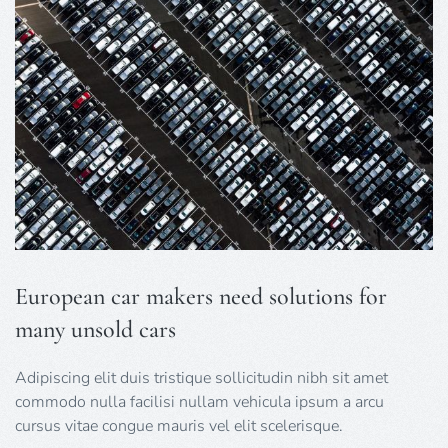
European car makers need solutions for
many unsold cars
Adipiscing elit duis tristique sollicitudin nibh sit amet
commodo nulla facilisi nullam vehicula ipsum a arcu
cursus vitae congue mauris vel elit scelerisque.