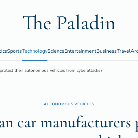
tics
Sports
Technology
Science
Entertainment
Business
Travel
Arc
rotect their autonomous vehicles from cyberattacks?
AUTONOMOUS VEHICLES
n car manufacturers 