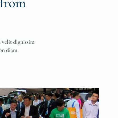
 from
velit dignissim
on diam.