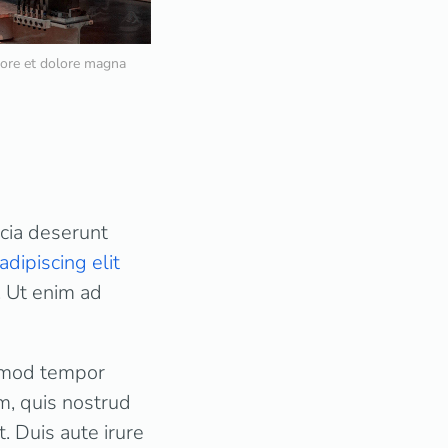
bore et dolore magna
icia deserunt
adipiscing elit
. Ut enim ad
usmod tempor
m, quis nostrud
. Duis aute irure