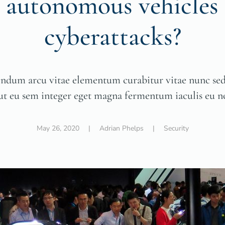
r autonomous vehicles
cyberattacks?
ndum arcu vitae elementum curabitur vitae nunc sed 
 ut eu sem integer eget magna fermentum iaculis eu n
May 26, 2020
| Adrian Phelps |
Security