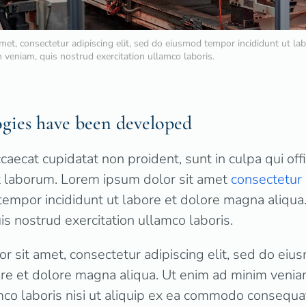
met, consectetur adipiscing elit, sed do eiusmod tempor incididunt ut la
 veniam, quis nostrud exercitation ullamco laboris.
gies have been developed
caecat cupidatat non proident, sunt in culpa qui off
st laborum. Lorem ipsum dolor sit amet
consectetur 
empor incididunt ut labore et dolore magna aliqua
s nostrud exercitation ullamco laboris.
r sit amet, consectetur adipiscing elit, sed do ei
bore et dolore magna aliqua. Ut enim ad minim venia
mco laboris nisi ut aliquip ex ea commodo consequat