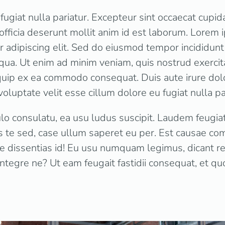
fugiat nulla pariatur. Excepteur sint occaecat cupid
 officia deserunt mollit anim id est laborum. Lorem 
 adipiscing elit. Sed do eiusmod tempor incididunt
qua. Ut enim ad minim veniam, quis nostrud exercit
liquip ex ea commodo consequat. Duis aute irure dolo
voluptate velit esse cillum dolore eu fugiat nulla pa
lo consulatu, ea usu ludus suscipit. Laudem feugiat 
te sed, case ullum saperet eu per. Est causae co
ue dissentias id! Eu usu numquam legimus, dicant 
integre ne? Ut eam feugait fastidii consequat, et qu