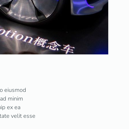
 do eiusmod
 ad minim
uip ex ea
ate velit esse