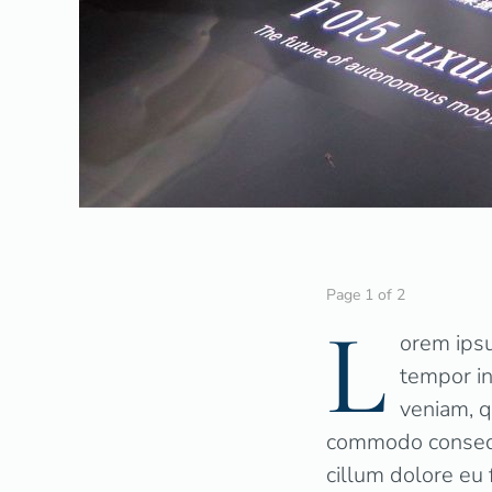
Page 1 of 2
L
orem ipsu
tempor in
veniam, q
commodo consequa
cillum dolore eu f