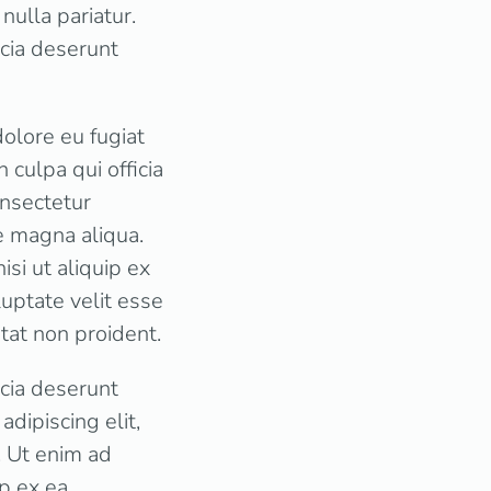
nulla pariatur.
icia deserunt
dolore eu fugiat
 culpa qui officia
onsectetur
e magna aliqua.
si ut aliquip ex
uptate velit esse
atat non proident.
icia deserunt
dipiscing elit,
. Ut enim ad
ip ex ea