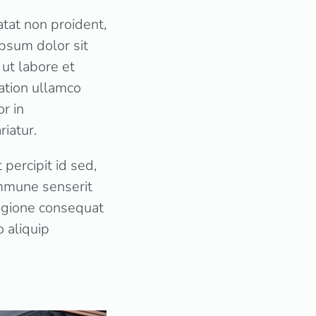
atat non proident,
ipsum dolor sit
 ut labore et
ation ullamco
r in
riatur.
percipit id sed,
mmune senserit
regione consequat
o aliquip