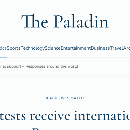
tics
Sports
Technology
Science
Entertainment
Business
Travel
Arc
ional support – Responses around the world
BLACK LIVES MATTER
tests receive internati