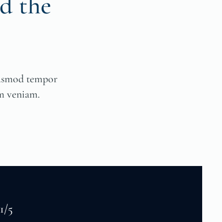
d the
eiusmod tempor
im veniam.
1/5