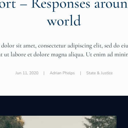
ort – Responses aroun
world
olor sit amet, consectetur adipiscing elit, sed do 
t ut labore et dolore magna aliqua. Ut enim ad min
Jun 11, 2020
| Adrian Phelps |
State & Justice