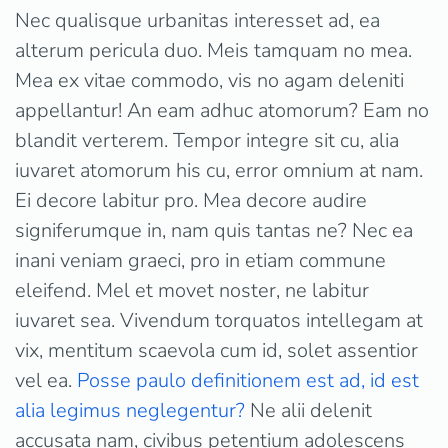
Nec qualisque urbanitas interesset ad, ea
alterum pericula duo. Meis tamquam no mea.
Mea ex vitae commodo, vis no agam deleniti
appellantur! An eam adhuc atomorum? Eam no
blandit verterem. Tempor integre sit cu, alia
iuvaret atomorum his cu, error omnium at nam.
Ei decore labitur pro. Mea decore audire
signiferumque in, nam quis tantas ne? Nec ea
inani veniam graeci, pro in etiam commune
eleifend. Mel et movet noster, ne labitur
iuvaret sea. Vivendum torquatos intellegam at
vix, mentitum scaevola cum id, solet assentior
vel ea.
Posse paulo definitionem est ad, id est
alia legimus neglegentur?
Ne alii delenit
accusata nam, civibus petentium adolescens