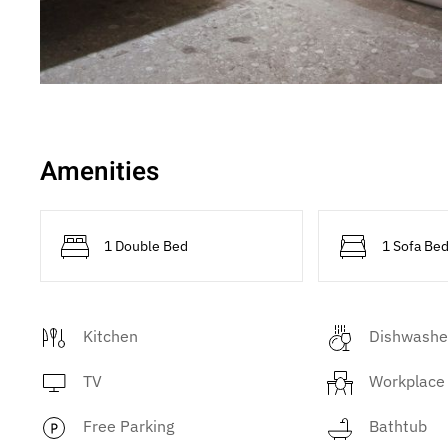
Amenities
1 Double Bed
1 Sofa Be
Kitchen
Dishwashe
TV
Workplace
Free Parking
Bathtub