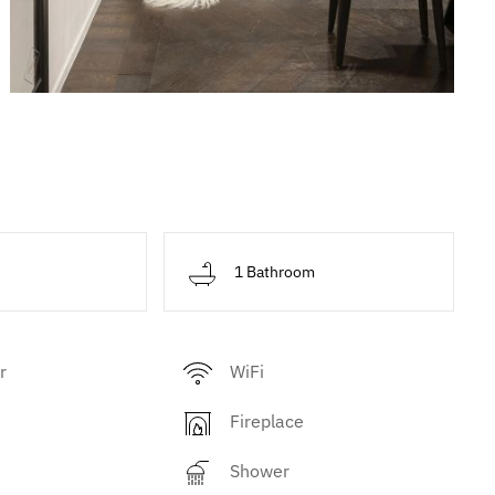
d
1 Bathroom
r
WiFi
Fireplace
Shower