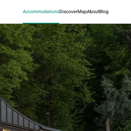
Accommodations
Discover
Map
About
Blog