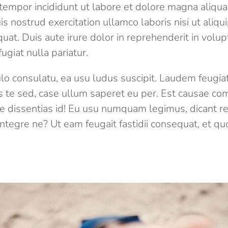
empor incididunt ut labore et dolore magna aliqua
s nostrud exercitation ullamco laboris nisi ut aliqu
t. Duis aute irure dolor in reprehenderit in volupt
ugiat nulla pariatur.
lo consulatu, ea usu ludus suscipit. Laudem feugiat 
te sed, case ullum saperet eu per. Est causae co
ue dissentias id! Eu usu numquam legimus, dicant 
integre ne? Ut eam feugait fastidii consequat, et qu