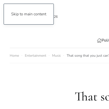
Skip to main content
Sunday, 9 August 2026
Poli
Home
Entertainment
Music
That song that you just can
That so