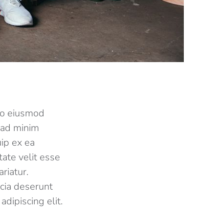
 do eiusmod
 ad minim
uip ex ea
ate velit esse
riatur.
icia deserunt
dipiscing elit.