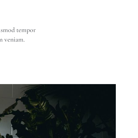
eiusmod tempor
im veniam.