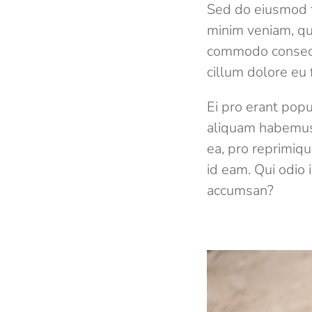
Sed do eiusmod t
minim veniam, qui
commodo consequa
cillum dolore eu f
Ei pro erant popu
aliquam habemus 
ea, pro reprimiq
id eam. Qui odio 
accumsan?