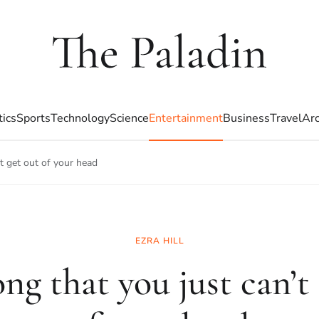
tics
Sports
Technology
Science
Entertainment
Business
Travel
Arc
’t get out of your head
EZRA HILL
ng that you just can’t