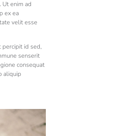
. Ut enim ad
ip ex ea
ate velit esse
percipit id sed,
mmune senserit
regione consequat
o aliquip