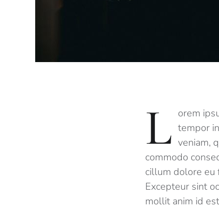
L
orem ipsu
tempor in
veniam, q
commodo consequa
cillum dolore eu f
Excepteur sint oc
mollit anim id es