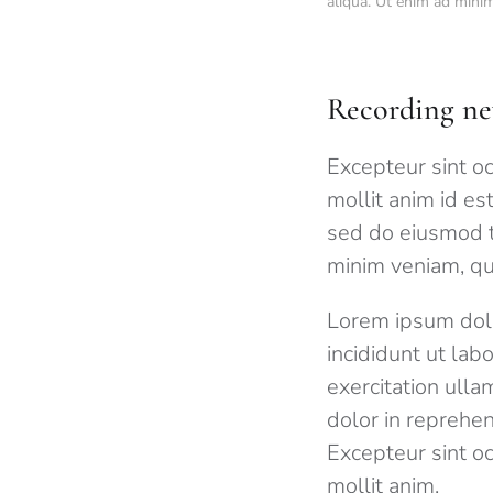
aliqua. Ut enim ad minim
Recording ne
Excepteur sint oc
mollit anim id e
sed do eiusmod t
minim veniam, qui
Lorem ipsum dolo
incididunt ut la
exercitation ulla
dolor in reprehen
Excepteur sint oc
mollit anim.