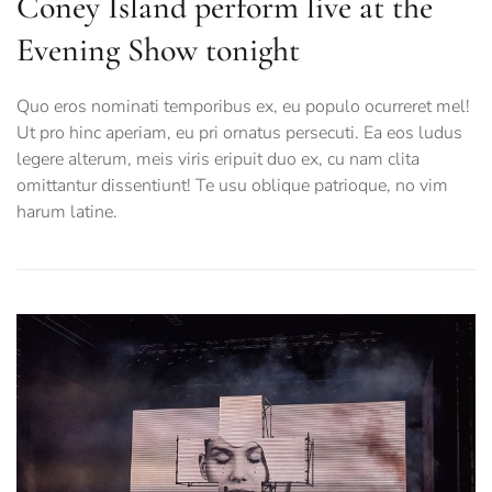
Coney Island perform live at the
Evening Show tonight
Quo eros nominati temporibus ex, eu populo ocurreret mel!
Ut pro hinc aperiam, eu pri ornatus persecuti. Ea eos ludus
legere alterum, meis viris eripuit duo ex, cu nam clita
omittantur dissentiunt! Te usu oblique patrioque, no vim
harum latine.