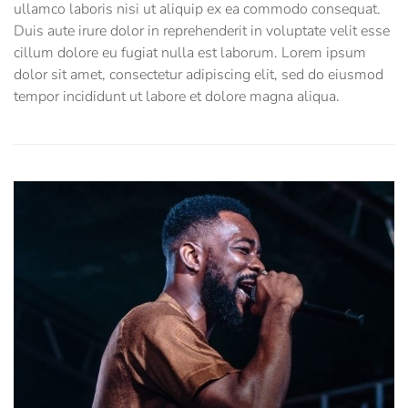
ullamco laboris nisi ut aliquip ex ea commodo consequat.
Duis aute irure dolor in reprehenderit in voluptate velit esse
cillum dolore eu fugiat nulla est laborum. Lorem ipsum
dolor sit amet, consectetur adipiscing elit, sed do eiusmod
tempor incididunt ut labore et dolore magna aliqua.