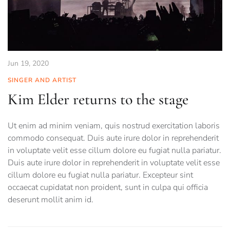
Jun 19, 2020
SINGER AND ARTIST
Kim Elder returns to the stage
Ut enim ad minim veniam, quis nostrud exercitation laboris
commodo consequat. Duis aute irure dolor in reprehenderit
in voluptate velit esse cillum dolore eu fugiat nulla pariatur.
Duis aute irure dolor in reprehenderit in voluptate velit esse
cillum dolore eu fugiat nulla pariatur. Excepteur sint
occaecat cupidatat non proident, sunt in culpa qui officia
deserunt mollit anim id.