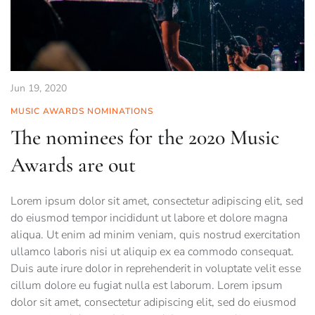
Jun 19, 2020
MUSIC AWARDS NOMINATIONS
The nominees for the 2020 Music
Awards are out
Lorem ipsum dolor sit amet, consectetur adipiscing elit, sed
do eiusmod tempor incididunt ut labore et dolore magna
aliqua. Ut enim ad minim veniam, quis nostrud exercitation
ullamco laboris nisi ut aliquip ex ea commodo consequat.
Duis aute irure dolor in reprehenderit in voluptate velit esse
cillum dolore eu fugiat nulla est laborum. Lorem ipsum
dolor sit amet, consectetur adipiscing elit, sed do eiusmod