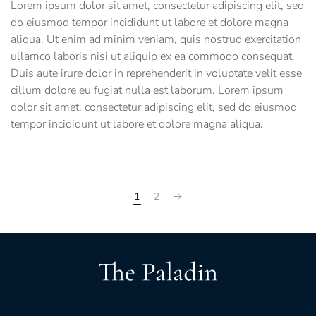
Lorem ipsum dolor sit amet, consectetur adipiscing elit, sed
do eiusmod tempor incididunt ut labore et dolore magna
aliqua. Ut enim ad minim veniam, quis nostrud exercitation
ullamco laboris nisi ut aliquip ex ea commodo consequat.
Duis aute irure dolor in reprehenderit in voluptate velit esse
cillum dolore eu fugiat nulla est laborum. Lorem ipsum
dolor sit amet, consectetur adipiscing elit, sed do eiusmod
tempor incididunt ut labore et dolore magna aliqua.
1
2