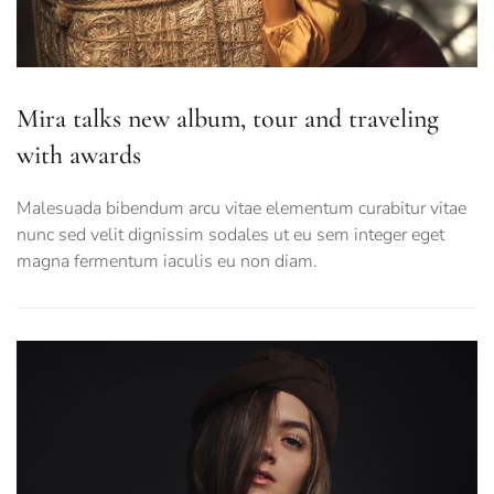
Mira talks new album, tour and traveling
with awards
Malesuada bibendum arcu vitae elementum curabitur vitae
nunc sed velit dignissim sodales ut eu sem integer eget
magna fermentum iaculis eu non diam.