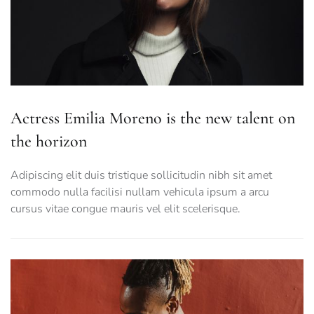
Actress Emilia Moreno is the new talent on
the horizon
Adipiscing elit duis tristique sollicitudin nibh sit amet
commodo nulla facilisi nullam vehicula ipsum a arcu
cursus vitae congue mauris vel elit scelerisque.