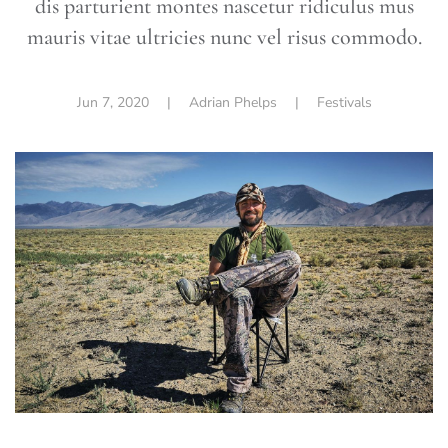
dis parturient montes nascetur ridiculus mus
mauris vitae ultricies nunc vel risus commodo.
Jun 7, 2020
| Adrian Phelps |
Festivals