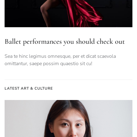
Ballet performances you should check out
Sea te hinc legimus omnesque, per et dicat scaevola
omittantur, saepe possim quaestio sit cu!
LATEST ART & CULTURE