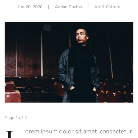
Jun 20, 2020
| Adrian Phelps |
Art & Culture
Page 1 of 2
orem ipsum dolor sit amet, consectetur