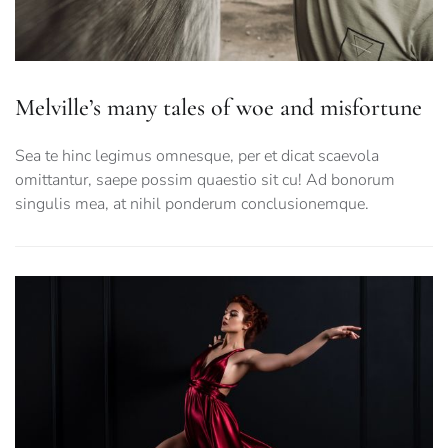
Melville’s many tales of woe and misfortune
Sea te hinc legimus omnesque, per et dicat scaevola
omittantur, saepe possim quaestio sit cu! Ad bonorum
singulis mea, at nihil ponderum conclusionemque.