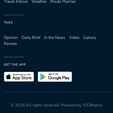
Travel Advice
Weather
Route Planner
TAGS
Opinion
Daily Brief
In the News
Video
Gallery
Review
GET THE APP
©
2026
All rights reserved. Powered by
YOOtheme
.