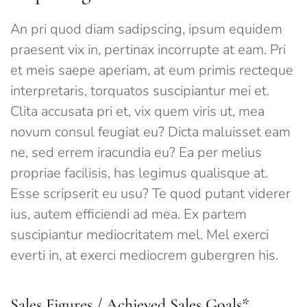
An pri quod diam sadipscing, ipsum equidem
praesent vix in, pertinax incorrupte at eam. Pri
et meis saepe aperiam, at eum primis recteque
interpretaris, torquatos suscipiantur mei et.
Clita accusata pri et, vix quem viris ut, mea
novum consul feugiat eu? Dicta maluisset eam
ne, sed errem iracundia eu? Ea per melius
propriae facilisis, has legimus qualisque at.
Esse scripserit eu usu? Te quod putant viderer
ius, autem efficiendi ad mea. Ex partem
suscipiantur mediocritatem mel. Mel exerci
everti in, at exerci mediocrem gubergren his.
Sales Figures / Achieved Sales Goals*