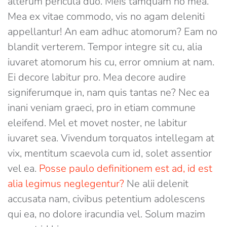
alterum pericula duo. Meis tamquam no mea.
Mea ex vitae commodo, vis no agam deleniti
appellantur! An eam adhuc atomorum? Eam no
blandit verterem. Tempor integre sit cu, alia
iuvaret atomorum his cu, error omnium at nam.
Ei decore labitur pro. Mea decore audire
signiferumque in, nam quis tantas ne? Nec ea
inani veniam graeci, pro in etiam commune
eleifend. Mel et movet noster, ne labitur
iuvaret sea. Vivendum torquatos intellegam at
vix, mentitum scaevola cum id, solet assentior
vel ea.
Posse paulo definitionem est ad, id est
alia legimus neglegentur?
Ne alii delenit
accusata nam, civibus petentium adolescens
qui ea, no dolore iracundia vel. Solum mazim