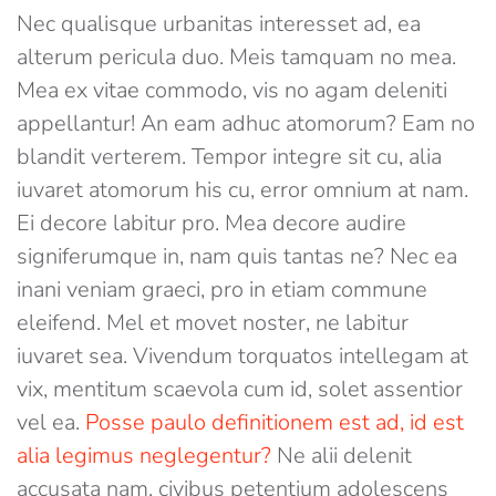
Nec qualisque urbanitas interesset ad, ea
alterum pericula duo. Meis tamquam no mea.
Mea ex vitae commodo, vis no agam deleniti
appellantur! An eam adhuc atomorum? Eam no
blandit verterem. Tempor integre sit cu, alia
iuvaret atomorum his cu, error omnium at nam.
Ei decore labitur pro. Mea decore audire
signiferumque in, nam quis tantas ne? Nec ea
inani veniam graeci, pro in etiam commune
eleifend. Mel et movet noster, ne labitur
iuvaret sea. Vivendum torquatos intellegam at
vix, mentitum scaevola cum id, solet assentior
vel ea.
Posse paulo definitionem est ad, id est
alia legimus neglegentur?
Ne alii delenit
accusata nam, civibus petentium adolescens