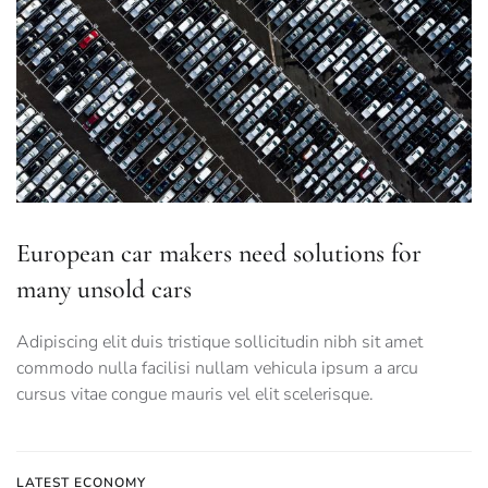
European car makers need solutions for
many unsold cars
Adipiscing elit duis tristique sollicitudin nibh sit amet
commodo nulla facilisi nullam vehicula ipsum a arcu
cursus vitae congue mauris vel elit scelerisque.
LATEST ECONOMY