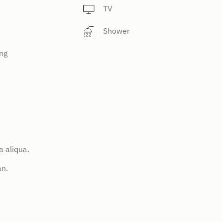
TV
Shower
ng
 aliqua.
an.