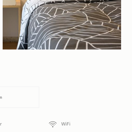
m
r
WiFi