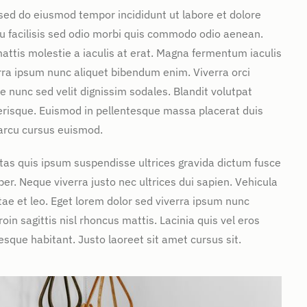
 sed do eiusmod tempor incididunt ut labore et dolore
u facilisis sed odio morbi quis commodo odio aenean.
attis molestie a iaculis at erat. Magna fermentum iaculis
rra ipsum nunc aliquet bibendum enim. Viverra orci
e nunc sed velit dignissim sodales. Blandit volutpat
erisque. Euismod in pellentesque massa placerat duis
 arcu cursus euismod.
stas quis ipsum suspendisse ultrices gravida dictum fusce
. Neque viverra justo nec ultrices dui sapien. Vehicula
ae et leo. Eget lorem dolor sed viverra ipsum nunc
in sagittis nisl rhoncus mattis. Lacinia quis vel eros
sque habitant. Justo laoreet sit amet cursus sit.