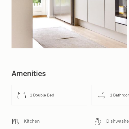
Amenities
1 Double Bed
1 Bathroo
Kitchen
Dishwashe