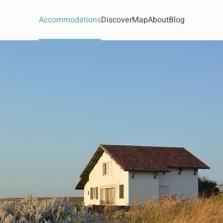
Accommodations
Discover
Map
About
Blog