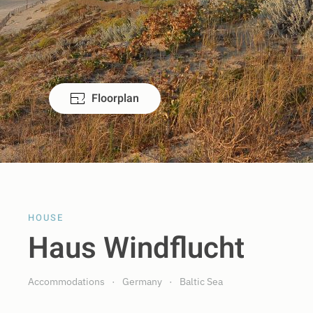
Floorplan
HOUSE
Haus Windflucht
Accommodations
Germany
Baltic Sea