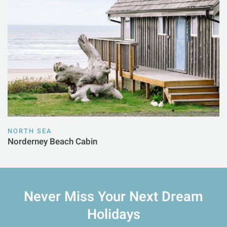
NORTH SEA
Norderney Beach Cabin
Never Miss Your
Next Dream
Holidays