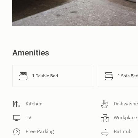
Amenities
1 Double Bed
1 Sofa Be
Kitchen
Dishwashe
TV
Workplace
Free Parking
Bathtub