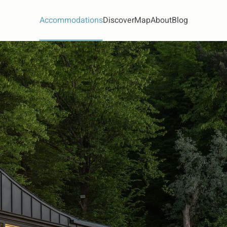
Accommodations
Discover
Map
About
Blog