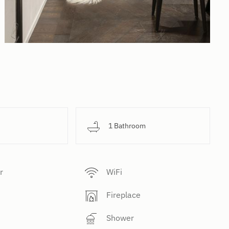
d
1 Bathroom
r
WiFi
Fireplace
Shower