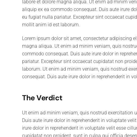
labore et dolore magna aliqua. Ut enim ad minim venia
aliquip ex ea commodo consequat. Duis aute irure dolor
eu fugiat nulla pariatur. Excepteur sint occaecat cupid
mollit anim id est laborum.
Lorem ipsum dolor sit amet, consectetur adipiscing el
magna aliqua. Ut enim ad minim veniam, quis nostrud e
commodo consequat. Duis aute irure dolor in reprehende
pariatur. Excepteur sint occaecat cupidatat non proiden
laborum. Ut enim ad minim veniam, quis nostrud exerc
consequat. Duis aute irure dolor in reprehenderit in vol
The Verdict
Ut enim ad minim veniam, quis nostrud exercitation 
Duis aute irure dolor in reprehenderit in voluptate veli
irure dolor in reprehenderit in voluptate velit esse cil
cupidatat non proident, sunt in culpa qui officia dese