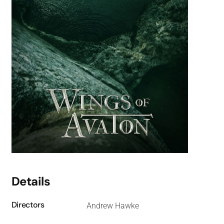
Details
Directors
Andrew Hawke