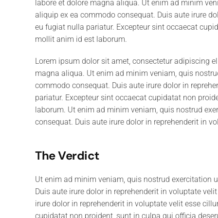
labore et dolore magna aliqua. Ut enim ad minim venia
aliquip ex ea commodo consequat. Duis aute irure dolor
eu fugiat nulla pariatur. Excepteur sint occaecat cupid
mollit anim id est laborum.
Lorem ipsum dolor sit amet, consectetur adipiscing el
magna aliqua. Ut enim ad minim veniam, quis nostrud e
commodo consequat. Duis aute irure dolor in reprehende
pariatur. Excepteur sint occaecat cupidatat non proiden
laborum. Ut enim ad minim veniam, quis nostrud exerc
consequat. Duis aute irure dolor in reprehenderit in vol
The Verdict
Ut enim ad minim veniam, quis nostrud exercitation 
Duis aute irure dolor in reprehenderit in voluptate veli
irure dolor in reprehenderit in voluptate velit esse cil
cupidatat non proident, sunt in culpa qui officia dese