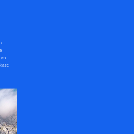
a
ea
yam
 kasd