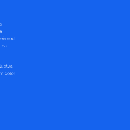
a
ea
y eirmod
t ea
luptua.
um dolor