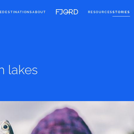
E
DESTINATIONS
ABOUT
RESOURCES
STORIES
h lakes