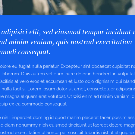
adipisici elit, sed eiusmod tempor incidunt 
ad minim veniam, quis nostrud exercitation
ommodi consequat.
dolore eu fugiat nulla pariatur. Excepteur sint obcaecat cupiditat 
st laborum. Duis autem vel eum iriure dolor in hendrerit in vulputat
acilisis at vero eros et accumsan et iusto odio dignissim qui bland
nulla facilisi. Lorem ipsum dolor sit amet, consectetuer adipiscing 
e magna aliquam erat volutpat. Ut wisi enim ad minim veniam, q
 aliquip ex ea commodo consequat.
 nihil imperdiet doming id quod mazim placerat facer possim as
, sed diam nonummy nibh euismod tincidunt ut laoreet dolore mag
trud exerci tation ullamcorper suscipit lobortis nisl ut aliquip ex