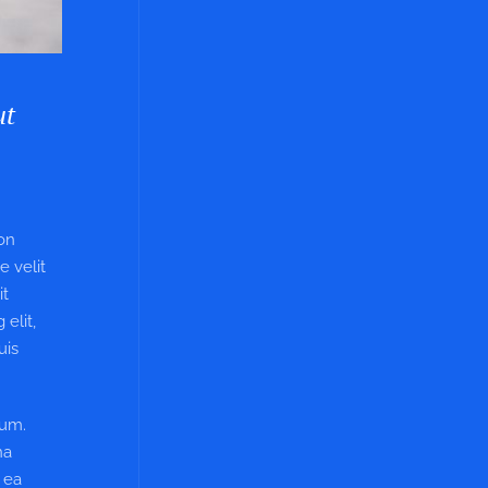
ut
non
e velit
it
elit,
uis
sum.
na
 ea