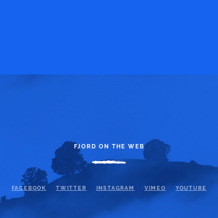
FJORD ON THE WEB
FACEBOOK
TWITTER
INSTAGRAM
VIMEO
YOUTUBE