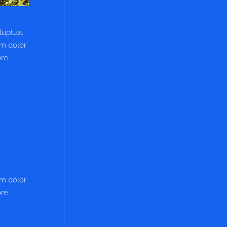
luptua.
um dolor
ore
um dolor
ore