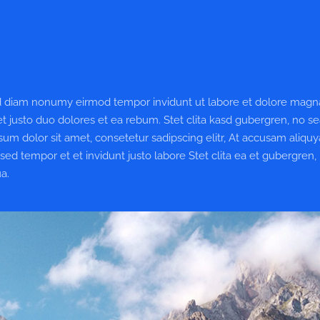
sed diam nonumy eirmod tempor invidunt ut labore et dolore magn
t justo duo dolores et ea rebum. Stet clita kasd gubergren, no s
um dolor sit amet, consetetur sadipscing elitr, At accusam aliqu
d tempor et et invidunt justo labore Stet clita ea et gubergren,
a.