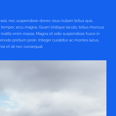
isi, nec suspendisse donec risus nullam tellus quis.
s tempor, arcu magna. Quam tristique iaculis, tellus rhoncus
 mattis enim massa. Magna et odio suspendisse fusce in
commodo pretium proin. Integer curabitur ac montes lacus,
nisl et sit nec consequat.