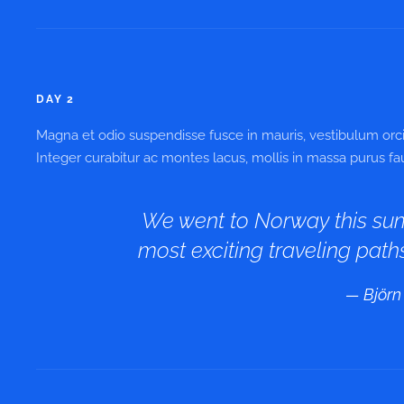
DAY 2
Magna et odio suspendisse fusce in mauris, vestibulum orci 
Integer curabitur ac montes lacus, mollis in massa purus fauc
We went to Norway this su
most exciting traveling paths
Björn