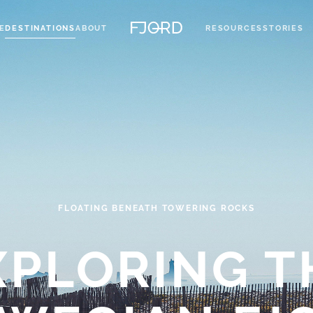
E
DESTINATIONS
ABOUT
RESOURCES
STORIES
FLOATING BENEATH TOWERING ROCKS
XPLORING T