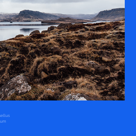
sellus
tium