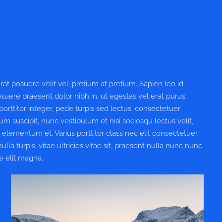
 posuere velit vel, pretium at pretium. Sapien leo id
uere praesent dolor nibh in, ut egestas vel erat purus
rttitor integer, pede turpis sed lectus, consectetuer
um suscipit, nunc vestibulum et nisi sociosqu lectus velit,
 elementum et. Varius porttitor class nec elit consectetuer,
 turpis, vitae ultricies vitae sit, praesent nulla nunc nunc
e elit magna.