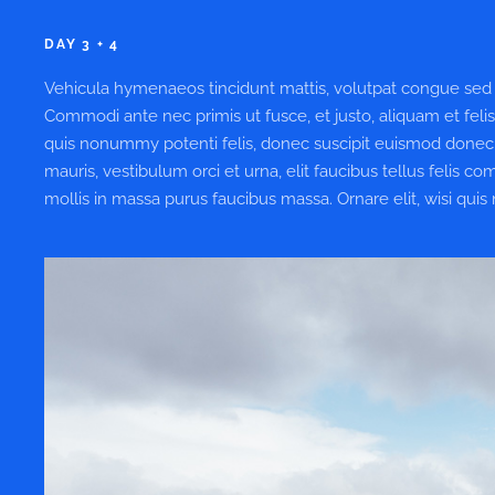
DAY 3 + 4
Vehicula hymenaeos tincidunt mattis, volutpat congue sed w
Commodi ante nec primis ut fusce, et justo, aliquam et feli
quis nonummy potenti felis, donec suscipit euismod donec
mauris, vestibulum orci et urna, elit faucibus tellus felis 
mollis in massa purus faucibus massa. Ornare elit, wisi quis 