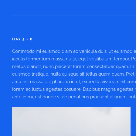
DAY 5 - 8
Commodo mi euismod diam ac vehicula duis, ut euismod erat
iaculis fermentum massa nulla, eget vestibulum tempor. Pos
metus blandit, nunc placerat lorem consectetuer quam. In po
euismod tristique, nulla quisque sit tellus quam quam. Preti
arcu est massa est pharetra in ut, expedita viverra nihil cum
lorem ac luctus egestas posuere. Dapibus magna egestas nulla
ante id mi, est donec vitae penatibus praesent aliquam, ant