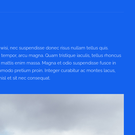
isi, nec suspendisse donec risus nullam tellus quis.
s tempor, arcu magna. Quam tristique iaculis, tellus rhoncus
 mattis enim massa. Magna et odio suspendisse fusce in
commodo pretium proin. Integer curabitur ac montes lacus,
nisl et sit nec consequat.