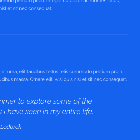
commodo pretium proin. Integer curabitur ac montes lacus,
nisl et sit nec consequat.
et urna, elit faucibus tellus felis commodo pretium proin.
ibus massa. Ornare elit, wisi quis nisl et sit nec consequat.
mmer to explore some of the
 I have seen in my entire life.
 Lodbrok