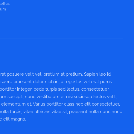
sellus
tium
 posuere velit vel, pretium at pretium. Sapien leo id
uere praesent dolor nibh in, ut egestas vel erat purus
rttitor integer, pede turpis sed lectus, consectetuer
um suscipit, nunc vestibulum et nisi sociosqu lectus velit,
 elementum et. Varius porttitor class nec elit consectetuer,
 turpis, vitae ultricies vitae sit, praesent nulla nunc nunc
e elit magna.