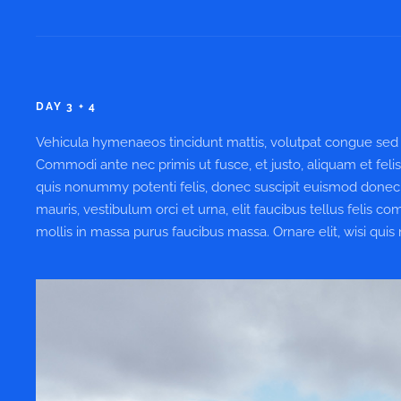
DAY 3 + 4
Vehicula hymenaeos tincidunt mattis, volutpat congue sed w
Commodi ante nec primis ut fusce, et justo, aliquam et feli
quis nonummy potenti felis, donec suscipit euismod donec
mauris, vestibulum orci et urna, elit faucibus tellus felis 
mollis in massa purus faucibus massa. Ornare elit, wisi quis 