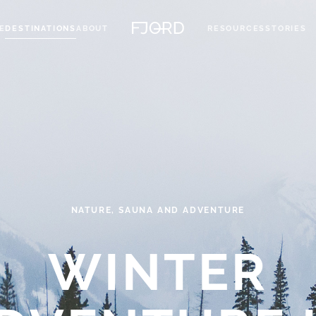
E
DESTINATIONS
ABOUT
RESOURCES
STORIES
NATURE, SAUNA AND ADVENTURE
WINTER