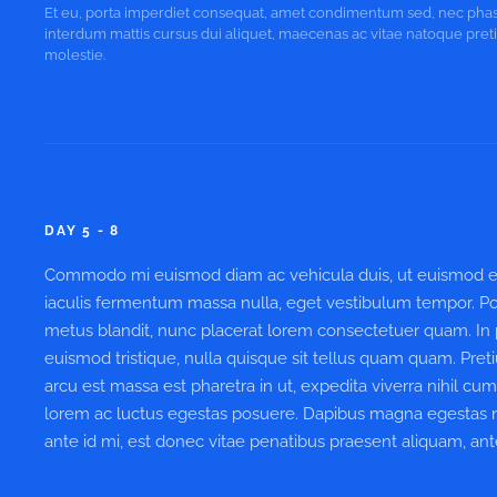
Et eu, porta imperdiet consequat, amet condimentum sed, nec pha
interdum mattis cursus dui aliquet, maecenas ac vitae natoque pre
molestie.
DAY 5 - 8
Commodo mi euismod diam ac vehicula duis, ut euismod erat
iaculis fermentum massa nulla, eget vestibulum tempor. Pos
metus blandit, nunc placerat lorem consectetuer quam. In po
euismod tristique, nulla quisque sit tellus quam quam. Preti
arcu est massa est pharetra in ut, expedita viverra nihil cum
lorem ac luctus egestas posuere. Dapibus magna egestas nulla
ante id mi, est donec vitae penatibus praesent aliquam, ant