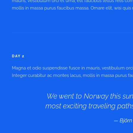
mauris, vestibulum orci et urna, elit faucibus tellus felis 
mollis in massa purus faucibus massa. Ornare elit, wisi quis 
DAY 2
Magna et odio suspendisse fusce in mauris, vestibulum orci 
Integer curabitur ac montes lacus, mollis in massa purus fauc
We went to Norway this su
most exciting traveling paths
Björn